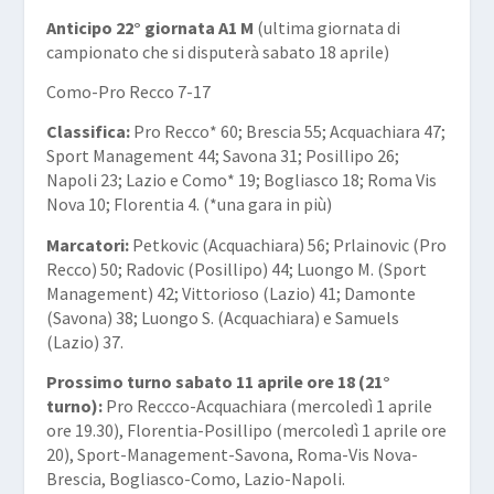
Anticipo 22° giornata A1 M
(ultima giornata di
campionato che si disputerà sabato 18 aprile)
Como-Pro Recco 7-17
Classifica:
Pro Recco* 60; Brescia 55; Acquachiara 47;
Sport Management 44; Savona 31; Posillipo 26;
Napoli 23; Lazio e Como* 19; Bogliasco 18; Roma Vis
Nova 10; Florentia 4. (*una gara in più)
Marcatori:
Petkovic (Acquachiara) 56; Prlainovic (Pro
Recco) 50; Radovic (Posillipo) 44; Luongo M. (Sport
Management) 42; Vittorioso (Lazio) 41; Damonte
(Savona) 38; Luongo S. (Acquachiara) e Samuels
(Lazio) 37.
Prossimo turno sabato 11 aprile ore 18 (21°
turno):
Pro Reccco-Acquachiara (mercoledì 1 aprile
ore 19.30), Florentia-Posillipo (mercoledì 1 aprile ore
20), Sport-Management-Savona, Roma-Vis Nova-
Brescia, Bogliasco-Como, Lazio-Napoli.