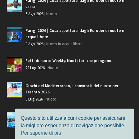
Parigi 2026 | Cosa aspettarsi dagli Europei di nuoto in
vasca
6 Ago 2026
|
Nuoto
Parigi 2026 | Cosa aspettarsi dagli Europei di nuoto in
acque libere
3 Ago 2026
|
Nuoto in acque libere
Fatti di nuoto Weekly: Nuotatori che piangono
29 Lug 2026
|
Nuoto
Giochi del Mediterraneo, i convocati del nuoto per
Taranto 2026
9 Lug 2026
|
Nuoto
Europei di Nuoto Parigi 2026: fra veterani e giovani, chi
Questo sito utilizza alcuni cookie per assicurare
manca?
la migliore esperienza di navigazione possibile.
7 Lug 2026
|
Nuoto
Per saperne di più