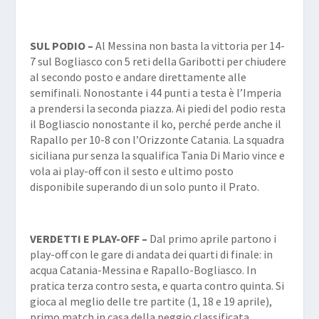
SUL PODIO –
Al Messina non basta la vittoria per 14-
7 sul Bogliasco con 5 reti della Garibotti per chiudere
al secondo posto e andare direttamente alle
semifinali. Nonostante i 44 punti a testa è l’Imperia
a prendersi la seconda piazza. Ai piedi del podio resta
il Bogliascio nonostante il ko, perché perde anche il
Rapallo per 10-8 con l’Orizzonte Catania. La squadra
siciliana pur senza la squalifica Tania Di Mario vince e
vola ai play-off con il sesto e ultimo posto
disponibile superando di un solo punto il Prato.
VERDETTI E PLAY-OFF –
Dal primo aprile partono i
play-off con le gare di andata dei quarti di finale: in
acqua Catania-Messina e Rapallo-Bogliasco. In
pratica terza contro sesta, e quarta contro quinta. Si
gioca al meglio delle tre partite (1, 18 e 19 aprile),
primo match in casa della peggio classificata,