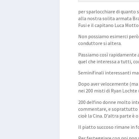
per sparlocchiare di quanto 
alla nostra solita armata Br
Fusi e il capitano Luca Motto
Non possiamo esimerci però 
conduttore si altera.
Passiamo così rapidamente all
quel che interessa a tutti, co
Seminifinali interessanti ma f
Dopo aver velocemente (ma n
nei 200 misti di Ryan Lochte (è
200 delfino donne molto inter
commentare, e soprattutto i 
cioè la Cina. D’altra parte è
Il piatto succoso rimane in f
Per festeggiare con noi non v