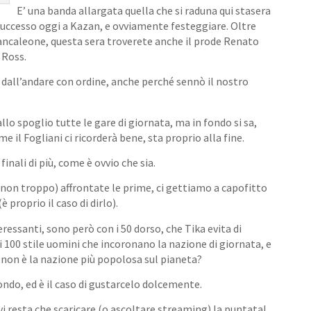
E’ una banda allargata quella che si raduna qui stasera
successo oggi a Kazan, e ovviamente festeggiare. Oltre
ancaleone, questa sera troverete anche il prode Renato
 Ross.
dall’andare con ordine, anche perché sennò il nostro
o spoglio tutte le gare di giornata, ma in fondo si sa,
me il Fogliani ci ricorderà bene, sta proprio alla fine.
inali di più, come è ovvio che sia.
on troppo) affrontate le prime, ci gettiamo a capofitto
 proprio il caso di dirlo).
essanti, sono però con i 50 dorso, che Tika evita di
100 stile uomini che incoronano la nazione di giornata, e
 o non è la nazione più popolosa sul pianeta?
ondo, ed è il caso di gustarcelo dolcemente.
i resta che scaricare (o ascoltare streaming) la puntata!