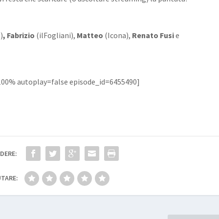
)
,
Fabrizio
(ilFogliani),
Matteo
(Icona),
Renato Fusi
e
100% autoplay=false episode_id=6455490]
DERE:
TARE: