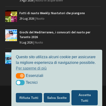
3 Ago 2026
|
Nuoto in acque libere
Fatti di nuoto Weekly: Nuotatori che piangono
29 Lug 2026
|
Nuoto
Giochi del Mediterraneo, i convocati del nuoto per
Taranto 2026
9 Lug 2026
|
Nuoto
Europei di Nuoto Parigi 2026: fra veterani e giovani, chi
Questo sito utilizza alcuni cookie per assicurare
manca?
la migliore esperienza di navigazione possibile.
7 Lug 2026
|
Nuoto
Per saperne di più
Essenziali
Essenziali
Tecnici
Tecnici
Progettato da
Elegant Themes
| Alimentato da
WordPress
Accetta
Rifiuta Tutti
Salva Scelte
Nuoto
MasterS
Podcast
Il Nuoto in Cifre
Chi siamo
Tutti
Privacy & Cookie Policy