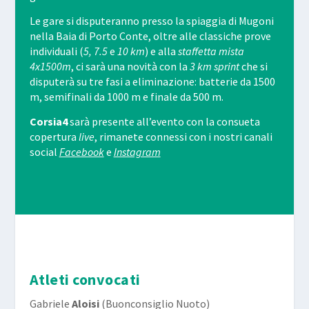
Le gare si disputeranno presso la spiaggia di Mugoni
nella Baia di Porto Conte, oltre alle classiche prove
individuali (
5, 7.5
e
10 km
) e alla
staffetta mista
4x1500m
, ci sarà una novità con la
3 km sprint
che si
disputerà su tre fasi a eliminazione: batterie da 1500
m, semifinali da 1000 m e finale da 500 m.
Corsia4
sarà presente all’evento con la consueta
copertura
live
, rimanete connessi con i nostri canali
social
Facebook
e
Instagram
Atleti convocati
Gabriele
Aloisi
(Buonconsiglio Nuoto)