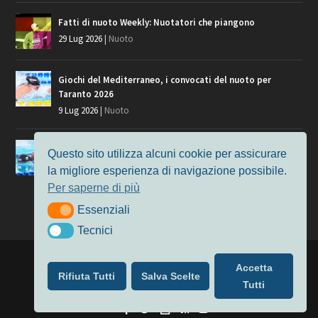
Fatti di nuoto Weekly: Nuotatori che piangono
29 Lug 2026
|
Nuoto
Giochi del Mediterraneo, i convocati del nuoto per
Taranto 2026
9 Lug 2026
|
Nuoto
Europei di Nuoto Parigi 2026: fra veterani e giovani, chi
Questo sito utilizza alcuni cookie per assicurare
manca?
la migliore esperienza di navigazione possibile.
7 Lug 2026
|
Nuoto
Per saperne di più
Essenziali
Essenziali
Tecnici
Tecnici
Progettato da
Elegant Themes
| Alimentato da
WordPress
Accetta
Rifiuta Tutti
Salva Scelte
Nuoto
MasterS
Podcast
Il Nuoto in Cifre
Chi siamo
Tutti
Privacy & Cookie Policy