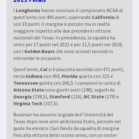
I
Longhorns
hanno concluso il campionato NCAA di
quest’anno con 490 punti, superando
California
di
soli 19 punti. Il margine è piccolo ma in realtà
maggiore rispetto alle due precedenti vittorie
nazionali del Texas. In precedenza, la squadra ha
vinto per 17 punti nel 2021 e per 11,5 punti nel 2018,
con i
Golden Bears
che sono arrivati secondi in
entrambe le occasioni.
Quest’anno,
Cal
si è piazzata seconda con 471 punti,
terza
Indiana
con 459,
Florida
quarta con 315 e
Tennessee
quinta con 266,5. I campioni in carica di
Arizona State
sono giunti sesti (248), seguiti da
Georgia
(238,5),
Stanford
(216),
NC State
(178) e
Virginia Tech
(107,5).
Bowman ha assunto la guida dell’Università del
Texas dopo nove anni ad Arizona State, periodo nel
quale ha elevato i Sun Devils da squadra di margine
fino alla vittoria dello scorso anno, con un roster