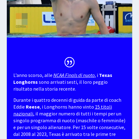
L’anno scorso, alle
NCAA Finals di nuoto
, i
Texas
Longhorns
sono arrivati sesti, il loro peggio
risultato nella storia recente.
Durante i quattro decenni di guida da parte di coach
Eddie
Reese
, i Longhorns hanno vinto
15 titoli
nazionali
, il maggior numero di tutti i tempi per un
singolo programma di nuoto (maschile o femminile)
e per un singolo allenatore. Per 15 volte consecutive,
dal 2008 al 2023, Texas è arrivato tra le prime tre