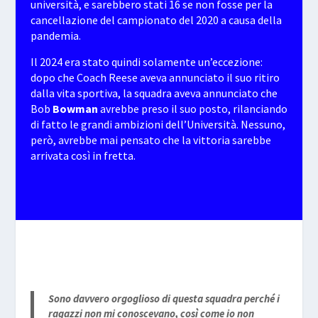
università, e sarebbero stati 16 se non fosse per la
cancellazione del campionato del 2020 a causa della
pandemia.
Il 2024 era stato quindi solamente un’eccezione:
dopo che Coach Reese aveva annunciato il suo ritiro
dalla vita sportiva, la squadra aveva annunciato che
Bob
Bowman
avrebbe preso il suo posto, rilanciando
di fatto le grandi ambizioni dell’Università. Nessuno,
però, avrebbe mai pensato che la vittoria sarebbe
arrivata così in fretta.
Sono davvero orgoglioso di questa squadra perché i
ragazzi non mi conoscevano, così come io non