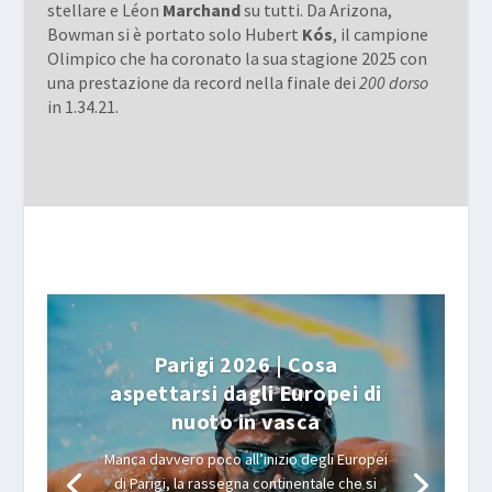
stellare e Léon
Marchand
su tutti. Da Arizona,
Bowman si è portato solo Hubert
Kós
, il campione
Olimpico che ha coronato la sua stagione 2025 con
una prestazione da record nella finale dei
200 dorso
in 1.34.21.
Parigi 2026 | Cosa
aspettarsi dagli Europei di
nuoto in vasca
Manca davvero poco all’inizio degli Europei
di Parigi, la rassegna continentale che si