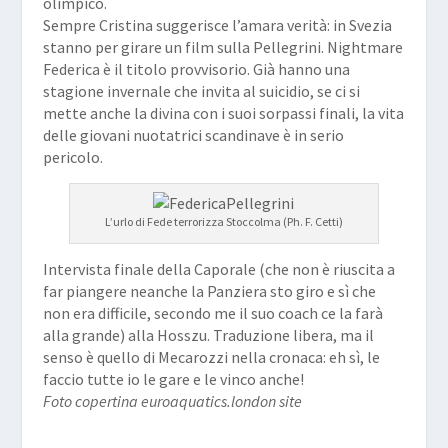
olimpico.
Sempre Cristina suggerisce l’amara verità: in Svezia
stanno per girare un film sulla Pellegrini. Nightmare
Federica è il titolo provvisorio. Già hanno una
stagione invernale che invita al suicidio, se ci si
mette anche la divina con i suoi sorpassi finali, la vita
delle giovani nuotatrici scandinave è in serio
pericolo.
L’urlo di Fede terrorizza Stoccolma (Ph. F. Cetti)
Intervista finale della Caporale (che non è riuscita a
far piangere neanche la Panziera sto giro e sì che
non era difficile, secondo me il suo coach ce la farà
alla grande) alla Hosszu.
Traduzione libera, ma il
senso è quello di Mecarozzi nella cronaca: eh sì, le
faccio tutte io le gare e le vinco anche!
Foto copertina euroaquatics.london site