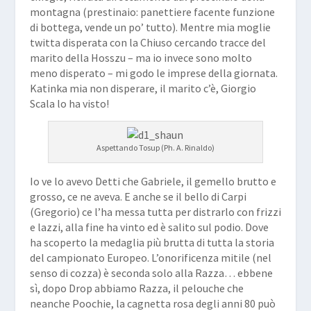
montagna (prestinaio: panettiere facente funzione
di bottega, vende un po’ tutto). Mentre mia moglie
twitta disperata con la Chiuso cercando tracce del
marito della Hosszu – ma io invece sono molto
meno disperato – mi godo le imprese della giornata.
Katinka mia non disperare, il marito c’è, Giorgio
Scala lo ha visto!
Aspettando Tosup (Ph. A. Rinaldo)
Io ve lo avevo Detti che Gabriele, il gemello brutto e
grosso, ce ne aveva. E anche se il bello di Carpi
(Gregorio) ce l’ha messa tutta per distrarlo con frizzi
e lazzi, alla fine ha vinto ed è salito sul podio. Dove
ha scoperto la medaglia più brutta di tutta la storia
del campionato Europeo. L’onorificenza mitile (nel
senso di cozza) è seconda solo alla Razza… ebbene
sì, dopo Drop abbiamo Razza, il pelouche che
neanche Poochie, la cagnetta rosa degli anni 80 può