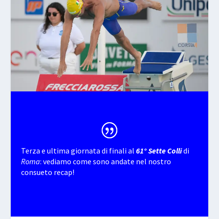
Terza e ultima giornata di finali al
61° Sette Colli
di
Roma
: vediamo come sono andate nel nostro
consueto recap!