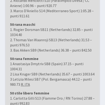
2. Riccardo Menciotti S10 (Paralimpico Difesa / CC
Aniene) 1:00.96 – punti 920.77
3. Marco D’Aniello S14 (Mediterraneo Sport) 1:05.28 –
punti 911.61
50 rana maschi
1. Rogier Dorsman SB11 (Netherlands) 32.85 – punti
1034.40
2. Thomas Van Waanroji SB13 (Netherlands) 31.53 –
punti 976.53
3. Bas Akken SB9 (Netherlands) 36.38 – punti 842.50
50 rana femmine
1 Anastasiya Dmytriv SB8 (Spain) 37.15 – punti
1004.31
2 Lisa Kruger SB9 (Netherlands) 35.67 – punti 1003.64
3 Letizia Milesi SB7 (Pol. Bergamasca) 44.12 – punti
980.73
R. ITA
50 stile libero femmine
1. Carlotta Gilli S13 (Fiamme Oro / RN Torino) 27.88 –
punti 992.83