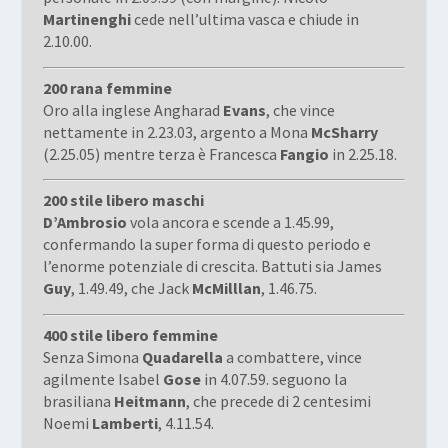
Martinenghi
cede nell’ultima vasca e chiude in
2.10.00.
200 rana femmine
Oro alla inglese Angharad
Evans
, che vince
nettamente in 2.23.03, argento a Mona
McSharry
(2.25.05) mentre terza è Francesca
Fangio
in 2.25.18.
200 stile libero maschi
D’Ambrosio
vola ancora e scende a 1.45.99,
confermando la super forma di questo periodo e
l’enorme potenziale di crescita. Battuti sia James
Guy
, 1.49.49, che Jack
McMilllan
, 1.46.75.
400 stile libero femmine
Senza Simona
Quadarella
a combattere, vince
agilmente Isabel
Gose
in 4.07.59. seguono la
brasiliana
Heitmann
, che precede di 2 centesimi
Noemi
Lamberti
, 4.11.54.