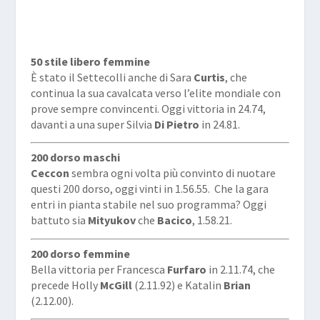
50 stile libero femmine
È stato il Settecolli anche di Sara
Curtis
, che
continua la sua cavalcata verso l’elite mondiale con
prove sempre convincenti. Oggi vittoria in 24.74,
davanti a una super Silvia
Di Pietro
in 24.81.
200 dorso maschi
Ceccon
sembra ogni volta più convinto di nuotare
questi 200 dorso, oggi vinti in 1.56.55.
Che la gara
entri in pianta stabile nel suo programma? Oggi
battuto sia
Mityukov
che
Bacico
, 1.58.21.
200 dorso femmine
Bella vittoria per Francesca
Furfaro
in 2.11.74, che
precede Holly
McGill
(2.11.92) e Katalin
Brian
(2.12.00).