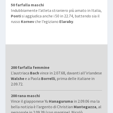
50 farfalla maschi
Indubbiamente l’atleta straniero più amato in Italia,
Ponti
si aggiudica anche i 50 in 22.74, battendo sia il
russo
Kornev
che l’egiziano
Elaraby
.
200 farfalla femmine
L’austriaca
Bach
vince in 2.07.68, davanti all’irlandese
Walshe
e a Paola
Borrelli
, prima delle italiane in
2.09.72.
200 rana maschi
Vince il giapponese Yu
Hanaguruma
in 2.09.06 ma la
bella notizia è l’argento di Christian
Mantegazza
, al
personale in 2.09.39 (con margine). Nicolò