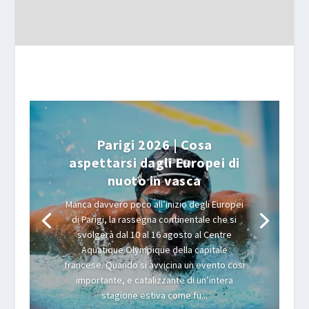
Parigi 2026 | Cosa
aspettarsi dagli Europei di
nuoto in vasca
Manca davvero poco all’inizio degli Europei
di Parigi, la rassegna continentale che si
svolgerà dal 10 al 16 agosto al Centre
Aquatique Olympique della capitale
francese. Quando si avvicina un evento così
importante, e catalizzante di un’intera
stagione estiva come fu...