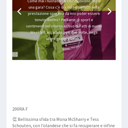
Come mai i nuotatori si commuovono dopo
una gara? Cosa c’è di così romantico nella
prestazione sportiva da non poter essere
tenuto dentro? Parliamo di sport e
sentimenti nel ritorno estivo di Fatti di nuoto
Weekly!È accaduto ben due volte, negli
ultimi giorni, che un...
200RA F
👏 Bellissima sfida tra Mona McSharry e Tess
Schouten, con l’olandese che si fa recuperare e infine