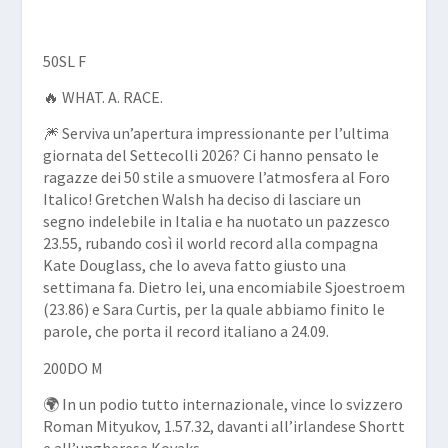
50SL F
🔥 WHAT. A. RACE.
🎆 Serviva un’apertura impressionante per l’ultima
giornata del Settecolli 2026? Ci hanno pensato le
ragazze dei 50 stile a smuovere l’atmosfera al Foro
Italico! Gretchen Walsh ha deciso di lasciare un
segno indelebile in Italia e ha nuotato un pazzesco
23.55, rubando così il world record alla compagna
Kate Douglass, che lo aveva fatto giusto una
settimana fa. Dietro lei, una encomiabile Sjoestroem
(23.86) e Sara Curtis, per la quale abbiamo finito le
parole, che porta il record italiano a 24.09.
200DO M
🌍 In un podio tutto internazionale, vince lo svizzero
Roman Mityukov, 1.57.32, davanti all’irlandese Shortt