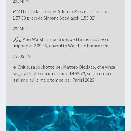
200MI M
✔ Vittoria classica per Alberto Razzetti, che con
1.57.83 precede Simone Spediacci (1.59.32)
200MI F
🇺🇸 Alex Walsh firma la doppietta nei misti e si
impone in 2.09.05, davanti a Walshe e Franceschi
1500SL M
✈️ Chiusura col botto per Matteo Diodato, che vince
la gara finale con un ottimo 14.53.73, sesto crono
italiano all-time e tempo per Parigi 2026