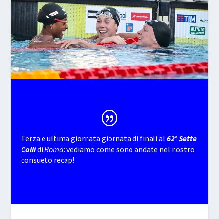
Terza e ultima giornata giornata di finali al
62° Sette
Colli
di
Roma
: vediamo come sono andate nel nostro
consueto recap!