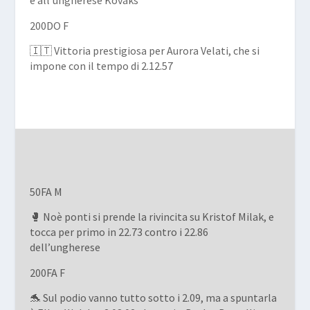
e all’ungherese Kovaks
200DO F
🇮🇹 Vittoria prestigiosa per Aurora Velati, che si
impone con il tempo di 2.12.57
50FA M
🥊 Noè ponti si prende la rivincita su Kristof Milak, e
tocca per primo in 22.73 contro i 22.86
dell’ungherese
200FA F
🐬 Sul podio vanno tutto sotto i 2.09, ma a spuntarla