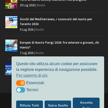
29 Lug 2026
|
Nuoto
Giochi del Mediterraneo, i convocati del nuoto per
Taranto 2026
9 Lug 2026
|
Nuoto
Europei di Nuoto Parigi 2026: fra veterani e giovani, chi
manca?
7 Lug 2026
|
Nuoto
Questo sito utilizza alcuni cookie per assicurare
Europei di Nuoto, i convocati per Parigi 2026
la migliore esperienza di navigazione possibile.
3 Lug 2026
|
Nuoto
Per saperne di più
Essenziali
Essenziali
Tecnici
Tecnici
Progettato da
Elegant Themes
| Alimentato da
WordPress
Accetta
Rifiuta Tutti
Salva Scelte
Nuoto
MasterS
Podcast
Il Nuoto in Cifre
Chi siamo