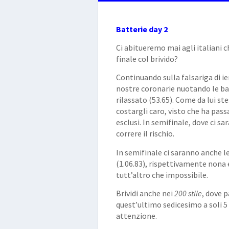
​Batterie day 2
Ci abitueremo mai agli italiani c
finale col brivido?
Continuando sulla falsariga di i
nostre coronarie nuotando le ba
rilassato (53.65). Come da lui s
costargli caro, visto che ha pass
esclusi. In semifinale, dove ci s
correre il rischio.
In semifinale ci saranno anche l
(1.06.83), rispettivamente nona e
tutt’altro che impossibile.
Brividi anche nei
200 stile
, dove 
quest’ultimo sedicesimo a soli 5
attenzione.