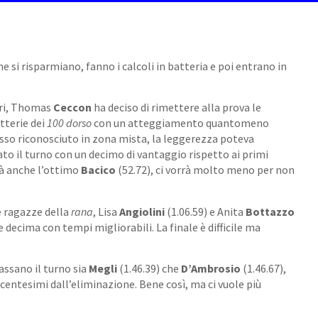
he si risparmiano, fanno i calcoli in batteria e poi entrano in
eri, Thomas
Ceccon
ha deciso di rimettere alla prova le
tterie dei
100 dorso
con un atteggiamento quantomeno
tesso riconosciuto in zona mista, la leggerezza poteva
ato il turno con un decimo di vantaggio rispetto ai primi
arà anche l’ottimo
Bacico
(52.72), ci vorrà molto meno per non
e ragazze della
rana
, Lisa
Angiolini
(1.06.59) e Anita
Bottazzo
 decima con tempi migliorabili. La finale è difficile ma
passano il turno sia
Megli
(1.46.39) che
D’Ambrosio
(1.46.67),
 centesimi dall’eliminazione. Bene così, ma ci vuole più