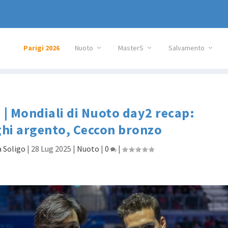
Parigi 2026
Nuoto
MasterS
Salvamento
| Mondiali di Nuoto day2 recap:
hi argento, Ceccon bronzo
 Soligo
|
28 Lug 2025
|
Nuoto
|
0
|