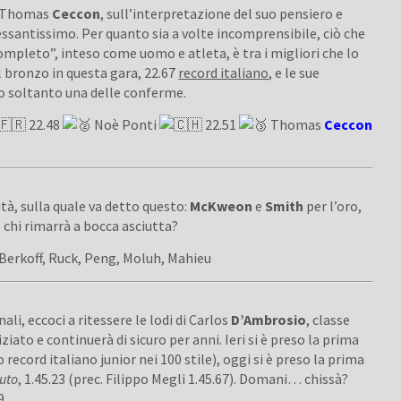
u Thomas
Ceccon
, sull’interpretazione del suo pensiero e
ressantissimo. Per quanto sia a volte incomprensibile, ciò che
completo”, inteso come uomo e atleta, è tra i migliori che lo
l bronzo in questa gara, 22.67
record italiano
, e le sue
o soltanto una delle conferme.
22.48
Noè Ponti
22.51
Thomas
Ceccon
ità, sulla quale va detto questo:
McKweon
e
Smith
per l’oro,
chi rimarrà a bocca asciutta?
Berkoff, Ruck, Peng, Moluh, Mahieu
li, eccoci a ritessere le lodi di Carlos
D’Ambrosio
, classe
ziato e continuerà di sicuro per anni. Ieri si è preso la prima
ecord italiano junior nei 100 stile), oggi si è preso la prima
luto
, 1.45.23 (prec. Filippo Megli 1.45.67). Domani… chissà?
9.