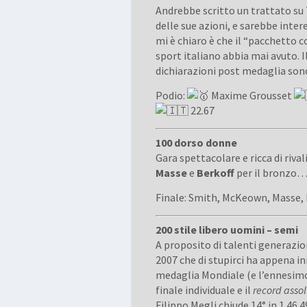
Andrebbe scritto un trattato s
delle sue azioni, e sarebbe inte
mi è chiaro è che il “pacchetto 
sport italiano abbia mai avuto. I
dichiarazioni post medaglia son
Podio:
Maxime Grousset
22.67
100 dorso donne
Gara spettacolare e ricca di rival
Masse
e
Berkoff
per il bronzo… 
Finale: Smith, McKeown, Masse, 
200 stile libero uomini – semi
A proposito di talenti generaziona
2007 che di stupirci ha appena ini
medaglia Mondiale (e l’ennesimo r
finale individuale e il
record asso
Filippo Megli chiude 14° in 1.46.4