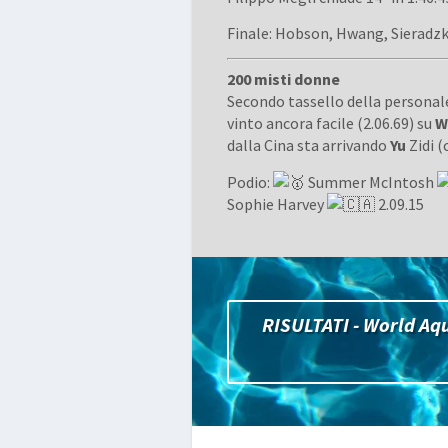
Finale: Hobson, Hwang, Sieradzki
200 misti donne
Secondo tassello della personal
vinto ancora facile (2.06.69) su
W
dalla Cina sta arrivando
Yu
Zidi (
Podio:
Summer McIntosh
Sophie Harvey
2.09.15
RISULTATI - World Aqu