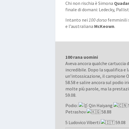
Chi non rischia è Simona
Quadar
finale di domani: Ledecky, Pallis
Intanto nei
100 dorso
femminili s
e l’australiana
McKeown
.
100 rana uomini
Aveva ancora qualche cartuccia 
incredibile. Dopo la squalifica e 
un’intossicazione, il campione 
58.58 e salire ancora sul podio ir
molte più parole, ma la presta
59.08.
Podio:
Qin Haiyang
Petrashov
58.88
5 Ludovico Viberti
59.08