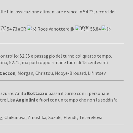
alle l’intossicazione alimentare e vince in 54.73, record dei
54.73
#CR
Roos Vanotterdijk
55.84
ontrollo: 52.35 e passaggio del turno col quarto tempo.
ina, 52.72, ma purtroppo rimane fuori di 15 centesimi.
Ceccon
, Morgan, Christou, Ndoye-Brouard, Lifintsev
azzurre: Anita
Bottazzo
passa il turno con il personale
ntre Lisa
Angiolini
è fuori con un tempo che non la soddisfa
ng, Chikunova, Zmushka, Suzuki, Elendt, Teterekova