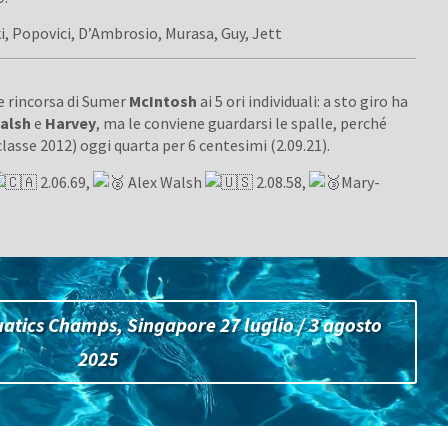
, Popovici, D’Ambrosio, Murasa, Guy, Jett
e rincorsa di Sumer
McIntosh
ai 5 ori individuali: a sto giro ha
alsh
e
Harvey
, ma le conviene guardarsi le spalle, perché
classe 2012) oggi quarta per 6 centesimi (2.09.21).
2.06.69,
Alex Walsh
2.08.58,
Mary-
atics Champs, Singapore 27 luglio / 3 agosto
2025