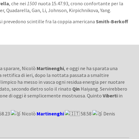
ella
, che nei
1500
nuota 15.47.93, crono confortante per la
ter, Quadarella, Gan, Li, Johnson, Kirpichnikova, Yang.
i prevedono scintille fra la coppia americana
Smith-Berkoff
da sparare, Nicolò
Martinenghi
, e oggi ne ha sparata una
la rettifica di ieri, dopo la nottata passata a smaltire
Olimpico ha messo in vasca ogni residua energia per nuotare
idato, secondo dietro solo il rinato
Qin
Haiyang. Servirebbero
zione di oggi è semplicemente mostruosa. Quinto
Viberti
in
58.23
Nicolò
Martinenghi
58.58
Denis