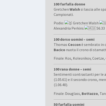
100 farfalla donne
Gretchen
Walsh
si lascia alle sp
Campionati.
Podio:
Gretchen Walsh
Alexandria Perkins
56.33
100 dorso uomini – semi
Thomas
Ceccon
è sembrato in c
Bacico
nuota il crono di stamatt
Finale: Kos, Kolesnikov, Coetze,
100 rana donne – semi
Sentimenti contrastanti per le 
(1.05.61) e il secondo crono, me
(1.06.40).
Finale: Douglass,
Bottazzo
, Ta
50 farfalla uomini