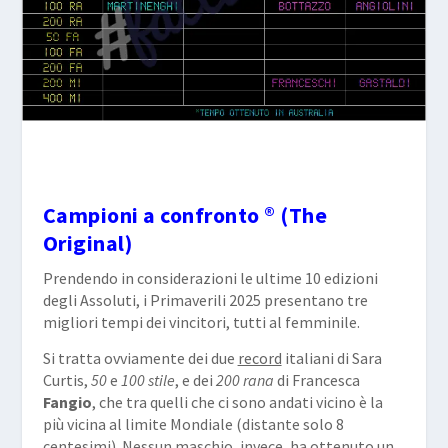
Campioni a confronto
® (The
Original)
Prendendo in considerazioni le ultime 10 edizioni
degli Assoluti, i Primaverili 2025 presentano tre
migliori tempi dei vincitori, tutti al femminile.
Si tratta ovviamente dei due
record
italiani di Sara
Curtis,
50
e
100
stile
, e dei
200 rana
di Francesca
Fangio
, che tra quelli che ci sono andati vicino è la
più vicina al limite Mondiale (distante solo 8
centesimi). Nessun maschio, invece, ha ottenuto un