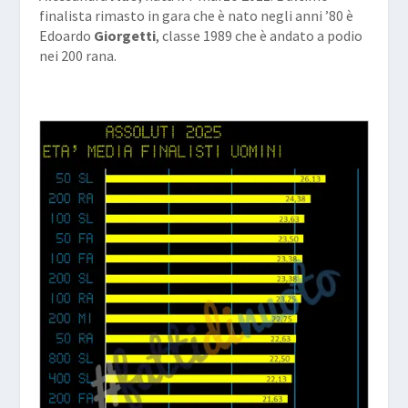
finalista rimasto in gara che è nato negli anni ’80 è
Edoardo
Giorgetti
, classe 1989 che è andato a podio
nei 200 rana.