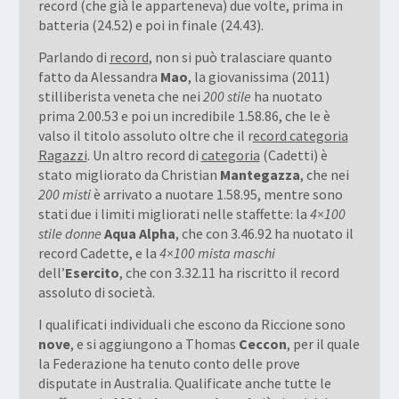
record (che già le apparteneva) due volte, prima in
batteria (24.52) e poi in finale (24.43).
Parlando di
record
, non si può tralasciare quanto
fatto da Alessandra
Mao
, la giovanissima (2011)
stilliberista veneta che nei
200 stile
ha nuotato
prima 2.00.53 e poi un incredibile 1.58.86, che le è
valso il titolo assoluto oltre che il r
ecord categoria
Ragazzi
. Un altro record di
categoria
(Cadetti) è
stato migliorato da Christian
Mantegazza
, che nei
200 misti
è arrivato a nuotare 1.58.95, mentre sono
stati due i limiti migliorati nelle staffette: la
4×100
stile donne
Aqua Alpha
, che con 3.46.92 ha nuotato il
record Cadette, e la
4×100 mista maschi
dell’
Esercito
, che con 3.32.11 ha riscritto il record
assoluto di società.
I qualificati individuali che escono da Riccione sono
nove
, e si aggiungono a Thomas
Ceccon
, per il quale
la Federazione ha tenuto conto delle prove
disputate in Australia. Qualificate anche tutte le