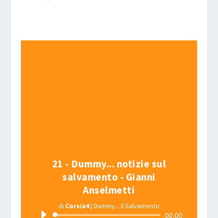
21 - Dummy... notizie sul
salvamento - Gianni
Anselmetti
di
Corsia4
|
Dummy... il Salvamento
Audio
00:00