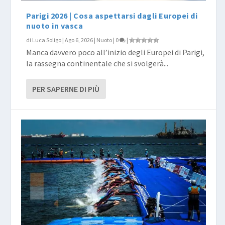
Parigi 2026 | Cosa aspettarsi dagli Europei di
nuoto in vasca
di
Luca Soligo
|
Ago 6, 2026
|
Nuoto
|
0
|
Manca davvero poco all’inizio degli Europei di Parigi,
la rassegna continentale che si svolgerà...
PER SAPERNE DI PIÙ