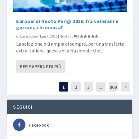
Europei di Nuoto Parigi 2026: fra veterani e
giovani, chi manca?
di
Luca Soligo
|
Lug 7, 2026
|
Nuoto
|
0
|
La selezione più ampia di sempre, per una trasferta
extra italiana: questa è la Nazionale che...
PER SAPERNE DI PIÙ
1
2
3
...
869
SEGUICI
Facebook