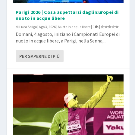
Parigi 2026 | Cosa aspettarsi dagli Europei di
nuoto in acque libere
di
Luca Soligo
|
Ago 3, 2026
|
Nuoto in acque libere
|
0
|
Domani, 4 agosto, iniziano i Campionati Europei di
nuoto in acque libere, a Parigi, nella Senna,...
PER SAPERNE DI PIÙ