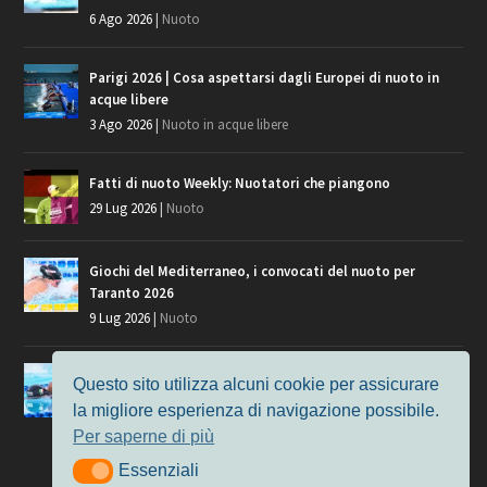
6 Ago 2026
|
Nuoto
Parigi 2026 | Cosa aspettarsi dagli Europei di nuoto in
acque libere
3 Ago 2026
|
Nuoto in acque libere
Fatti di nuoto Weekly: Nuotatori che piangono
29 Lug 2026
|
Nuoto
Giochi del Mediterraneo, i convocati del nuoto per
Taranto 2026
9 Lug 2026
|
Nuoto
Europei di Nuoto Parigi 2026: fra veterani e giovani, chi
Questo sito utilizza alcuni cookie per assicurare
manca?
la migliore esperienza di navigazione possibile.
7 Lug 2026
|
Nuoto
Per saperne di più
Essenziali
Essenziali