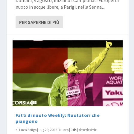
Domani, 4 agosto, iniziano i Campionati Europei di
nuoto in acque libere, a Parigi, nella Senna,...
PER SAPERNE DI PIÙ
Fatti di nuoto Weekly: Nuotatori che
piangono
di
Luca Soligo
|
Lug 29, 2026
|
Nuoto
|
0
|