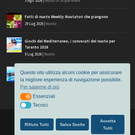
3 Ago 2026
|
Nuoto in acque libere
Fatti di nuoto Weekly: Nuotatori che piangono
29 Lug 2026
|
Nuoto
Giochi del Mediterraneo, i convocati del nuoto per
Taranto 2026
9 Lug 2026
|
Nuoto
Europei di Nuoto Parigi 2026: fra veterani e giovani, chi
Questo sito utilizza alcuni cookie per assicurare
manca?
la migliore esperienza di navigazione possibile.
7 Lug 2026
|
Nuoto
Per saperne di più
Essenziali
Essenziali
Tecnici
Tecnici
Progettato da
Elegant Themes
| Alimentato da
WordPress
Accetta
Rifiuta Tutti
Salva Scelte
Nuoto
MasterS
Podcast
Il Nuoto in Cifre
Chi siamo
Tutti
Privacy & Cookie Policy