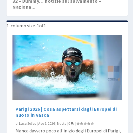
32 – Dummy… notizie sul salvamento –
Naziona...
29 – Dummy… notizie sul salvamento –
37 – Ultima Bracciata, Anarchia controllata:...
Italian...
Parigi 2026 | Cosa aspettarsi dagli Europei di
nuoto in vasca
di
Luca Soligo
|
Ago 6, 2026
|
Nuoto
|
0
|
Manca davvero poco all’inizio degli Europei di Parigi,