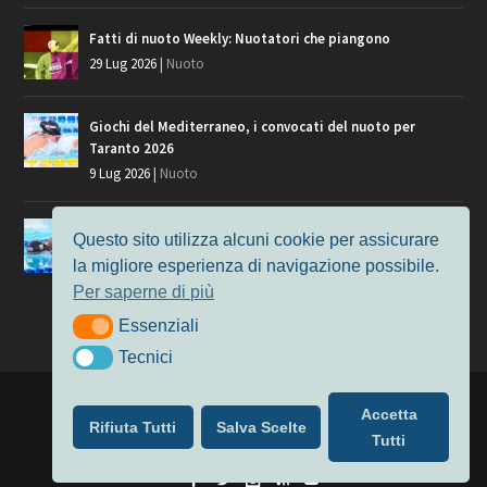
Fatti di nuoto Weekly: Nuotatori che piangono
29 Lug 2026
|
Nuoto
Giochi del Mediterraneo, i convocati del nuoto per
Taranto 2026
9 Lug 2026
|
Nuoto
Europei di Nuoto Parigi 2026: fra veterani e giovani, chi
Questo sito utilizza alcuni cookie per assicurare
manca?
la migliore esperienza di navigazione possibile.
7 Lug 2026
|
Nuoto
Per saperne di più
Essenziali
Essenziali
Tecnici
Tecnici
Progettato da
Elegant Themes
| Alimentato da
WordPress
Accetta
Rifiuta Tutti
Salva Scelte
Nuoto
MasterS
Podcast
Il Nuoto in Cifre
Chi siamo
Tutti
Privacy & Cookie Policy