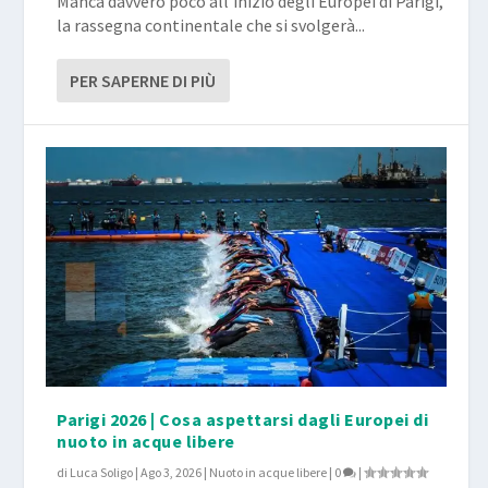
Manca davvero poco all’inizio degli Europei di Parigi,
la rassegna continentale che si svolgerà...
PER SAPERNE DI PIÙ
Parigi 2026 | Cosa aspettarsi dagli Europei di
nuoto in acque libere
di
Luca Soligo
|
Ago 3, 2026
|
Nuoto in acque libere
|
0
|