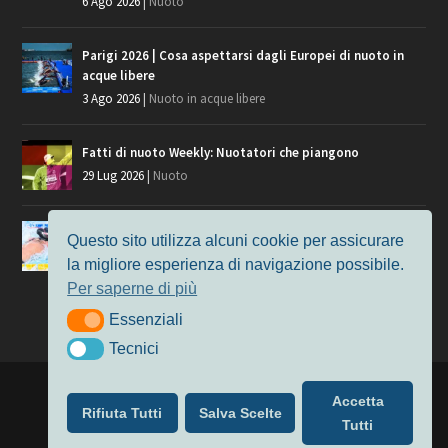
6 Ago 2026
|
Nuoto
Parigi 2026 | Cosa aspettarsi dagli Europei di nuoto in
acque libere
3 Ago 2026
|
Nuoto in acque libere
Fatti di nuoto Weekly: Nuotatori che piangono
29 Lug 2026
|
Nuoto
Giochi del Mediterraneo, i convocati del nuoto per
Questo sito utilizza alcuni cookie per assicurare
Taranto 2026
la migliore esperienza di navigazione possibile.
9 Lug 2026
|
Nuoto
Per saperne di più
Essenziali
Essenziali
Tecnici
Tecnici
Progettato da
Elegant Themes
| Alimentato da
WordPress
Accetta
Rifiuta Tutti
Salva Scelte
Nuoto
MasterS
Podcast
Il Nuoto in Cifre
Chi siamo
Tutti
Privacy & Cookie Policy