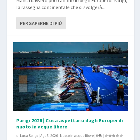
Manca davvero poco all’inizio degli Europei di Parigi,
la rassegna continentale che si svolgerà...
PER SAPERNE DI PIÙ
Parigi 2026 | Cosa aspettarsi dagli Europei di
nuoto in acque libere
di
Luca Soligo
|
Ago 3, 2026
|
Nuoto in acque libere
|
0
|