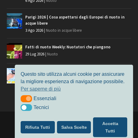
6 Ago 2026
|
Nuoto
Parigi 2026 | Cosa aspettarsi dagli Europei di nuoto in
acque libere
3 Ago 2026
|
Nuoto in acque libere
Fatti di nuoto Weekly: Nuotatori che piangono
29 Lug 2026
|
Nuoto
Giochi del Mediterraneo, i convocati del nuoto per
Questo sito utilizza alcuni cookie per assicurare
Taranto 2026
la migliore esperienza di navigazione possibile.
9 Lug 2026
|
Nuoto
Per saperne di più
Essenziali
Essenziali
Tecnici
Tecnici
Progettato da
Elegant Themes
| Alimentato da
WordPress
Accetta
Rifiuta Tutti
Salva Scelte
Nuoto
MasterS
Podcast
Il Nuoto in Cifre
Chi siamo
Tutti
Privacy & Cookie Policy