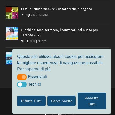
Fatti di nuoto Weekly: Nuotatori che piangono
29 Lug 2026
|
Nuoto
Giochi del Mediterraneo, i convocati del nuoto per
Taranto 2026
9 Lug 2026
|
Nuoto
Europei di Nuoto Parigi 2026: fra veterani e giovani, chi
Questo sito utilizza alcuni cookie per assicurare
manca?
la migliore esperienza di navigazione possibile.
7 Lug 2026
|
Nuoto
Per saperne di più
Essenziali
Essenziali
Tecnici
Tecnici
Progettato da
Elegant Themes
| Alimentato da
WordPress
Accetta
Rifiuta Tutti
Salva Scelte
Nuoto
MasterS
Podcast
Il Nuoto in Cifre
Chi siamo
Tutti
Privacy & Cookie Policy