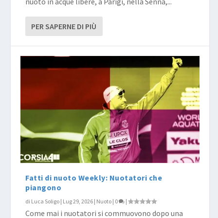
nuoto in acque libere, a Parigi, nella Senna,...
PER SAPERNE DI PIÙ
Fatti di nuoto Weekly: Nuotatori che
piangono
di
Luca Soligo
|
Lug 29, 2026
|
Nuoto
|
0
|
Come mai i nuotatori si commuovono dopo una