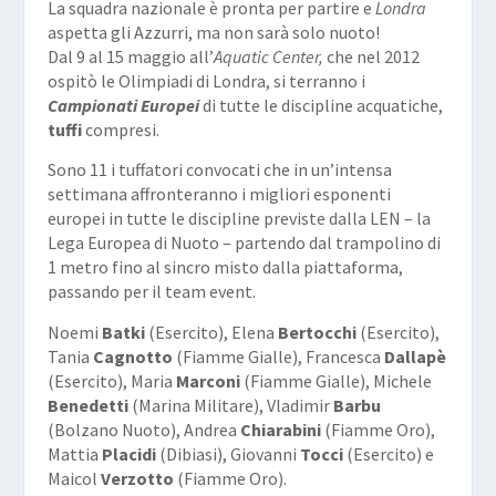
La squadra nazionale è pronta per partire e
Londra
aspetta gli Azzurri, ma non sarà solo nuoto!
Dal 9 al 15 maggio all’
Aquatic Center,
che nel 2012
ospitò le Olimpiadi di Londra, si terranno i
Campionati Europei
di tutte le discipline acquatiche,
tuffi
compresi.
Sono 11 i tuffatori convocati che in un’intensa
settimana affronteranno i migliori esponenti
europei in tutte le discipline previste dalla LEN – la
Lega Europea di Nuoto – partendo dal trampolino di
1 metro fino al sincro misto dalla piattaforma,
passando per il team event.
Noemi
Batki
(Esercito), Elena
Bertocchi
(Esercito),
Tania
Cagnotto
(Fiamme Gialle), Francesca
Dallapè
(Esercito), Maria
Marconi
(Fiamme Gialle), Michele
Benedetti
(Marina Militare), Vladimir
Barbu
(Bolzano Nuoto), Andrea
Chiarabini
(Fiamme Oro),
Mattia
Placidi
(Dibiasi), Giovanni
Tocci
(Esercito) e
Maicol
Verzotto
(Fiamme Oro).