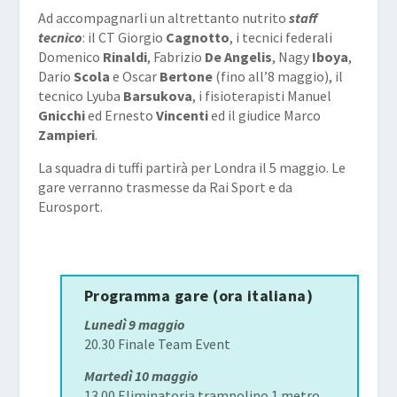
Ad accompagnarli un altrettanto nutrito
staff
tecnico
: il CT Giorgio
Cagnotto
, i tecnici federali
Domenico
Rinaldi
, Fabrizio
De Angelis
, Nagy
Iboya
,
Dario
Scola
e Oscar
Bertone
(fino all’8 maggio), il
tecnico Lyuba
Barsukova
, i fisioterapisti Manuel
Gnicchi
ed Ernesto
Vincenti
ed il giudice Marco
Zampieri
.
La squadra di tuffi partirà per Londra il 5 maggio. Le
gare verranno trasmesse da Rai Sport e da
Eurosport.
Programma gare (ora italiana)
Lunedì 9 maggio
20.30 Finale Team Event
Martedì 10 maggio
13.00 Eliminatoria trampolino 1 metro