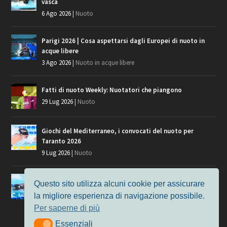
vasca
6 Ago 2026
|
Nuoto
Parigi 2026 | Cosa aspettarsi dagli Europei di nuoto in
acque libere
3 Ago 2026
|
Nuoto in acque libere
Fatti di nuoto Weekly: Nuotatori che piangono
29 Lug 2026
|
Nuoto
Giochi del Mediterraneo, i convocati del nuoto per
Taranto 2026
9 Lug 2026
|
Nuoto
Europei di Nuoto Parigi 2026: fra veterani e giovani, chi
Questo sito utilizza alcuni cookie per assicurare
manca?
la migliore esperienza di navigazione possibile.
7 Lug 2026
|
Nuoto
Per saperne di più
Essenziali
Essenziali