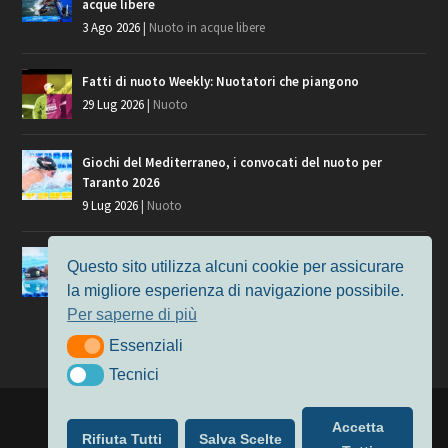
acque libere
3 Ago 2026
|
Nuoto in acque libere
Fatti di nuoto Weekly: Nuotatori che piangono
29 Lug 2026
|
Nuoto
Giochi del Mediterraneo, i convocati del nuoto per
Taranto 2026
9 Lug 2026
|
Nuoto
Europei di Nuoto Parigi 2026: fra veterani e giovani, chi
Questo sito utilizza alcuni cookie per assicurare
manca?
la migliore esperienza di navigazione possibile.
7 Lug 2026
|
Nuoto
Per saperne di più
Essenziali
Essenziali
Tecnici
Tecnici
Progettato da
Elegant Themes
| Alimentato da
WordPress
Accetta
Rifiuta Tutti
Salva Scelte
Nuoto
MasterS
Podcast
Il Nuoto in Cifre
Chi siamo