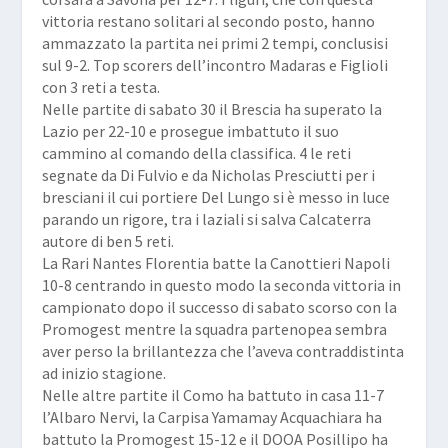
vittoria restano solitari al secondo posto, hanno
ammazzato la partita nei primi 2 tempi, conclusisi
sul 9-2. Top scorers dell’incontro Madaras e Figlioli
con 3 reti a testa.
Nelle partite di sabato 30 il Brescia ha superato la
Lazio per 22-10 e prosegue imbattuto il suo
cammino al comando della classifica. 4 le reti
segnate da Di Fulvio e da Nicholas Presciutti per i
bresciani il cui portiere Del Lungo si è messo in luce
parando un rigore, tra i laziali si salva Calcaterra
autore di ben 5 reti.
La Rari Nantes Florentia batte la Canottieri Napoli
10-8 centrando in questo modo la seconda vittoria in
campionato dopo il successo di sabato scorso con la
Promogest mentre la squadra partenopea sembra
aver perso la brillantezza che l’aveva contraddistinta
ad inizio stagione.
Nelle altre partite il Como ha battuto in casa 11-7
l’Albaro Nervi, la Carpisa Yamamay Acquachiara ha
battuto la Promogest 15-12 e il DOOA Posillipo ha