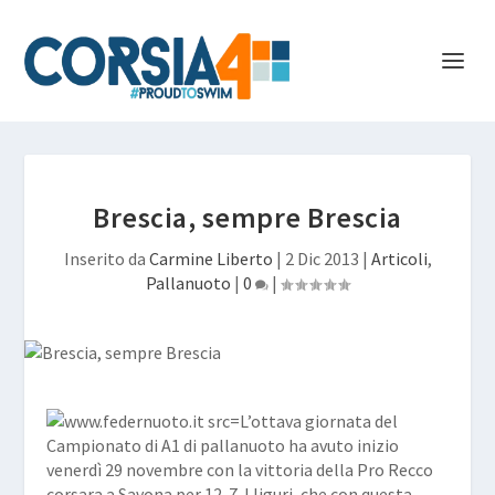
Brescia, sempre Brescia
Inserito da
Carmine Liberto
|
2 Dic 2013
|
Articoli
,
Pallanuoto
|
0
|
L’ottava giornata del
Campionato di A1 di pallanuoto ha avuto inizio
venerdì 29 novembre con la vittoria della Pro Recco
corsara a Savona per 12-7. I liguri, che con questa