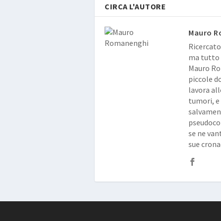
CIRCA L'AUTORE
Mauro R
Ricercato
ma tutto 
Mauro Rom
piccole d
lavora al
tumori, e
salvament
pseudocon
se ne vant
sue crona