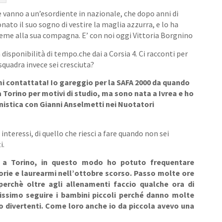
 vanno a un’esordiente in nazionale, che dopo anni di
ato il suo sogno di vestire la maglia azzurra, e lo ha
sieme alla sua compagna. E’ con noi oggi Vittoria Borgnino
 disponibilità di tempo.che dai a Corsia 4. Ci racconti per
squadra invece sei cresciuta?
mi contattata! Io gareggio per la SAFA 2000 da quando
 Torino per motivi di studio, ma sono nata a Ivrea e ho
nistica con Gianni Anselmetti nei Nuotatori
i interessi, di quello che riesci a fare quando non sei
i.
a a Torino, in questo modo ho potuto frequentare
rie e laurearmi nell’ottobre scorso. Passo molte ore
 perchè oltre agli allenamenti faccio qualche ora di
tissimo
seguire i bambini piccoli perché danno molte
o divertenti. Come
loro anche io da piccola avevo una