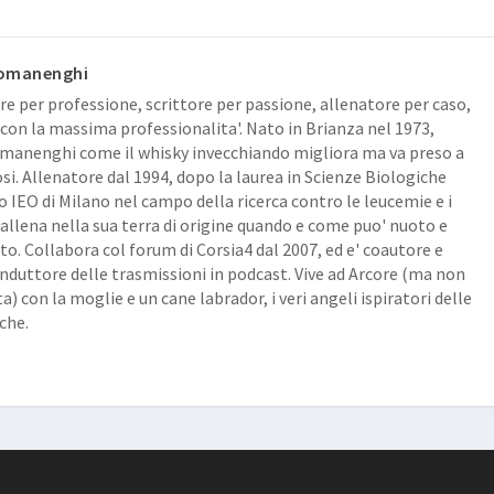
omanenghi
re per professione, scrittore per passione, allenatore per caso,
con la massima professionalita'. Nato in Brianza nel 1973,
anenghi come il whisky invecchiando migliora ma va preso a
osi. Allenatore dal 1994, dopo la laurea in Scienze Biologiche
lo IEO di Milano nel campo della ricerca contro le leucemie e i
 allena nella sua terra di origine quando e come puo' nuoto e
o. Collabora col forum di Corsia4 dal 2007, ed e' coautore e
duttore delle trasmissioni in podcast. Vive ad Arcore (ma non
a) con la moglie e un cane labrador, i veri angeli ispiratori delle
che.