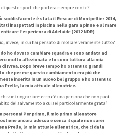
o di questo sport che porterai sempre con te?
ù soddisfacente è stata il Rescue di Montpellier 2014,
ltati inaspettati in piscina nella gara a pinne e al mare
enticare l’esperienza di Adelaide (2012 NDR)
o, invece, in cui hai pensato di mollare veramente tutto?
ndo ho dovuto cambiare squadra e sono andata ad
 ero molto affezionata e lo sono tuttora alla mia
e di Ivrea. Dopo breve tempo ho ottenuto grandi
ato che per me questo cambiamento era più che
mente inserita in un nuovo bel gruppo e ho ottenuto
 Prelle, la mia attuale allenatrice.
chi vuoi ringraziare: ecco c’è una persona che non puoi
ambito del salvamento a cui sei particolarmente grata?
una persona! Per primo, il mio primo allenatore
sostiene ancora adesso e senza il quale non sarei
na Prelle, la mia attuale allenatrice, che ci da la