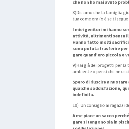
che non ho mai avuto probl
8)Diciamo che la famiglia gi
tua come era (o è se ti segue 
I miei genitori mi hanno s
attività, altrimenti senza i
Hanno fatto molti sacrifici
sono potuta trasferire per
gare quand’ero piccola e v
9)Hai già dei progetti per la 
ambiente o pensi che ne usci
Spero di riuscire a nuotar
qualche
soddisfazione, qui
indefinita.
10) Un consiglio ai ragazzi 
A me piace un sacco perché 
gare
si tengono sia in pis
soddisfazione!