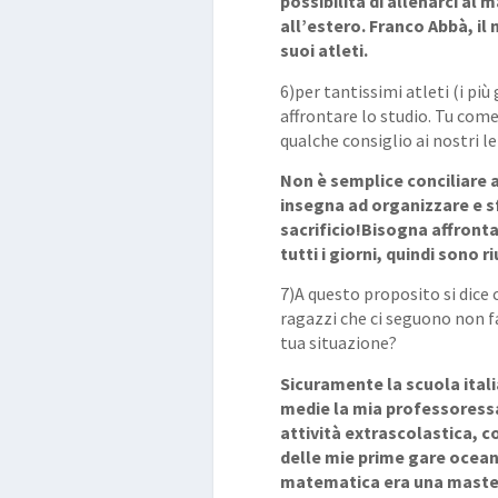
possibilità di allenarci al 
all’estero. Franco Abbà, il
suoi atleti.
6)per tantissimi atleti (i più
affrontare lo studio. Tu come 
qualche consiglio ai nostri le
Non è semplice conciliare a
insegna ad organizzare e s
sacrificio!Bisogna affrontar
tutti i giorni, quindi sono
r
7)A questo proposito si dice c
ragazzi che ci seguono non f
tua situazione?
Sicuramente la scuola ital
medie la mia professoressa
attività extrascolastica, c
delle mie prime gare ocean
matematica era una master