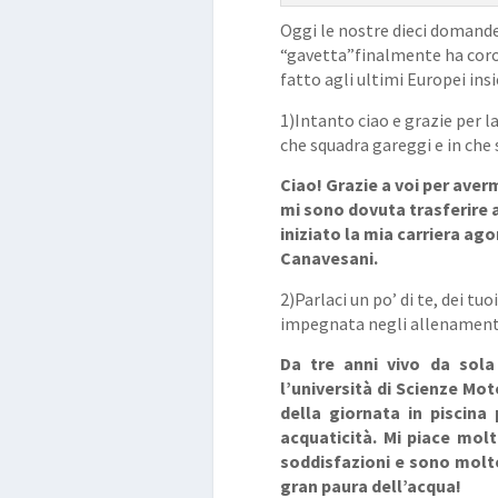
Oggi le nostre dieci domande
“gavetta”finalmente ha coron
fatto agli ultimi Europei in
1)Intanto ciao e grazie per la
che squadra gareggi e in che 
Ciao! Grazie a voi per aver
mi sono dovuta trasferire a
iniziato la
mia carriera ago
Canavesani.
2)Parlaci un po’ di te, dei tuo
impegnata negli allenament
Da tre anni vivo da sol
l’università di
Scienze Moto
della giornata in
piscina
acquaticità. Mi piace mol
soddisfazioni e sono molt
gran paura dell’acqua!