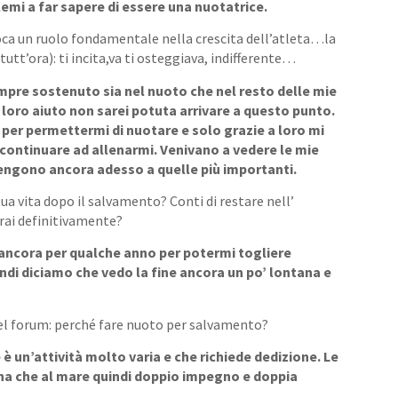
emi a far sapere di essere una nuotatrice.
oca un ruolo fondamentale nella crescita dell’atleta…la
tutt’ora): ti incita,va ti osteggiava, indifferente…
empre sostenuto sia nel nuoto che nel resto delle mie
l loro aiuto non sarei potuta arrivare a questo punto.
 per permettermi di nuotare e solo grazie a loro mi
continuare ad allenarmi. Venivano a vedere le mie
engono ancora adesso a quelle più importanti.
tua vita dopo il salvamento? Conti di restare nell’
rai definitivamente?
e ancora per qualche anno per potermi togliere
ndi diciamo che vedo la fine ancora un po’ lontana e
del forum: perché fare nuoto per salvamento?
è un’attività molto varia e che richiede dedizione. Le
cina che al mare quindi doppio impegno e doppia