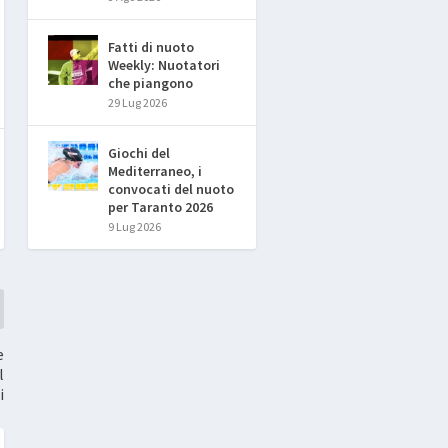
Fatti di nuoto
Weekly: Nuotatori
che piangono
29 Lug 2026
Giochi del
Mediterraneo, i
convocati del nuoto
per Taranto 2026
9 Lug 2026
e
l
i