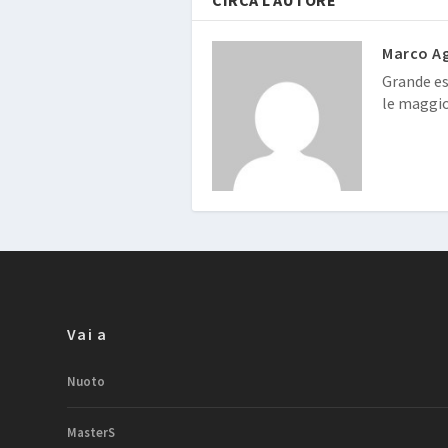
Marco Ag
Grande esp
le maggio
Vai a
Nuoto
MasterS