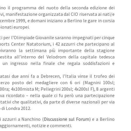
no il programma del nuoto della seconda edizione dei
ivi, manifestazione organizzata dal CIO riservata ai nati/e
icembre 1999, e domani iniziano a Berlino le gare in corsia
ionati europei.
ati per l’Olimpiade Giovanile saranno impegnati per cinque
ports Center Natatorium, i 42 azzurri che partecipano al
ivranno la settimana più importante della stagione
lestita all’interno del Velodrom della capitale tedesca
di un ingresso nella finale che regala soddisfazioni e
atasi due anni fa a Debrecen, l’Italia vinse il trofeo dei
terzo posto del medagliere con 6 ori (Magnini 100sl;
100ra; 4x100mista M; Pellegrini 200sl; 4x200sl F), 8 argenti
 va ricordato – nella quale ci fu però una partecipazione
tativi che qualitativi, da parte di diverse nazionali per via
di Londra 2012.
i azzurri a Nanchino (
Discussione sul Forum
) e a Berlino
 aggiornamenti, notizie e commenti.