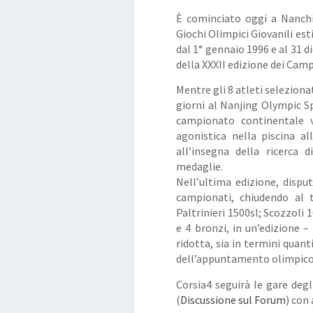
È cominciato oggi a Nanchi
Giochi Olimpici Giovanili est
dal 1° gennaio 1996 e al 31 d
della XXXII edizione dei Camp
Mentre gli 8 atleti selezion
giorni al Nanjing Olympic S
campionato continentale v
agonistica nella piscina al
all’insegna della ricerca 
medaglie.
Nell’ultima edizione, disput
campionati, chiudendo al 
Paltrinieri 1500sl; Scozzoli 
e 4 bronzi, in un’edizione –
ridotta, sia in termini quanti
dell’appuntamento olimpico 
Corsia4 seguirà le gare degl
(
Discussione sul Forum
) con