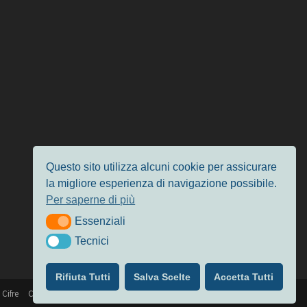
Questo sito utilizza alcuni cookie per assicurare
la migliore esperienza di navigazione possibile.
Per saperne di più
Essenziali
Essenziali
Tecnici
Tecnici
Rifiuta Tutti
Salva Scelte
Accetta Tutti
 Cifre
Chi siamo
Privacy & Cookie Policy