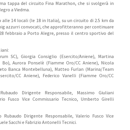
ma tappa del circuito Fina Marathon, che si svolgerà in
 Negro a Viedma.
 alle 14 locali (le 18 in Italia), su un circuito di 2.5 km da
 big azzurri convocati, che approfitteranno per continuare
l 28 febbraio a Porto Alegre, presso il centro sportivo del
iani:
rum SC), Giorgia Consiglio (Esercito/Aniene), Martina
 Bo), Aurora Ponselè (Fiamme Oro/CC Aniene), Nicola
neto Banca Montebelluna), Matteo Furlan (Marina/Team
Esercito/CC Aniene), Federico Vanelli (Fiamme Oro/CC
ubaudo Dirigente Responsabile, Massimo Giuliani
rio Fusco Vice Commissario Tecnico, Umberto Girelli
o Rubaudo Dirigente Responsabile, Valerio Fusco Vice
e Sacchi e Fabrizio Antonelli Tecnici.