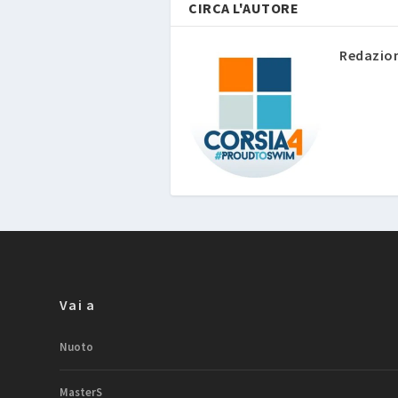
CIRCA L'AUTORE
Redazio
Vai a
Nuoto
MasterS