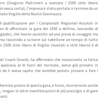
ero (Gregorio Paltrinieri a nuotato i 1500 stile libero
n vasca corta), l’impresa è stata portata a termine da un
ato Virgilio della Nuoto Giovinazzo.
i qualificazione per i Campionati Regionali Assoluti in
iso di affrontare la gara dei 1500 a delfino, lasciando di
 giudici, che hanno assistito ad una prova di coraggio ma
ma riuscendo a scrivere sul tabellone un tempo di tutto
 1500 stile libero di Virgilio (nuotati a stile libero) è di
dal Coach Girardi, ha affermato che nonostante la fatica
qualcosa al di fuori del normale, aveva già provato in
 da li aveva capito che avrebbe potuto provare a fare i
heremo presto di questa gara, e forse, ritorneremo anche
o, magari in altre manifestazioni di più prestigio e di gare
anti.