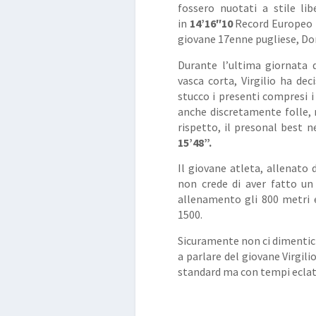
fossero nuotati a stile lib
in
14’16″10
Record Europeo i
giovane 17enne pugliese, Don
Durante l’ultima giornata d
vasca corta, Virgilio ha dec
stucco i presenti compresi i
anche discretamente folle, 
rispetto, il presonal best nei
15’48”.
Il giovane atleta, allenato 
non crede di aver fatto un 
allenamento gli 800 metri e
1500.
Sicuramente non ci dimentic
a parlare del giovane Virgili
standard ma con tempi eclat