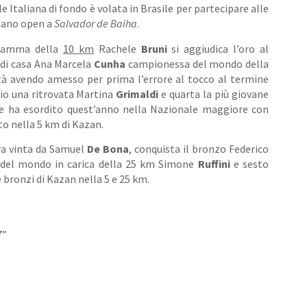
 Italiana di fondo è volata in Brasile per partecipare alle
iano open a
Salvador de Baiha
.
gramma della
10 km
Rachele
Bruni
si aggiudica l’oro al
a di casa Ana Marcela
Cunha
campionessa del mondo della
tà avendo amesso per prima l’errore al tocco al termine
dio una ritrovata Martina
Grimaldi
e quarta la più giovane
 ha esordito quest’anno nella Nazionale maggiore con
sto nella 5 km di Kazan.
a vinta da Samuel
De Bona
, conquista il bronzo Federico
e del mondo in carica della 25 km Simone
Ruffini
e sesto
 bronzi di Kazan nella 5 e 25 km.
7”