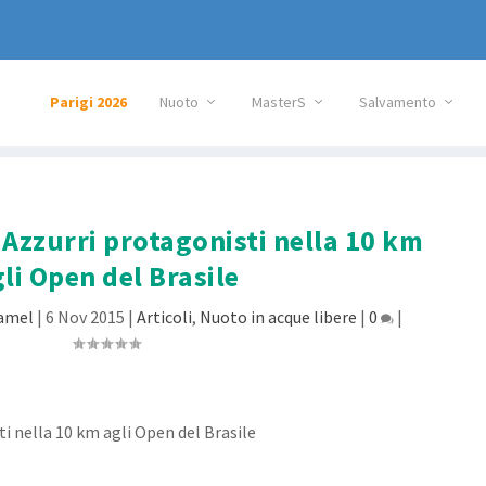
Parigi 2026
Nuoto
MasterS
Salvamento
 Azzurri protagonisti nella 10 km
li Open del Brasile
ramel
|
6 Nov 2015
|
Articoli
,
Nuoto in acque libere
|
0
|