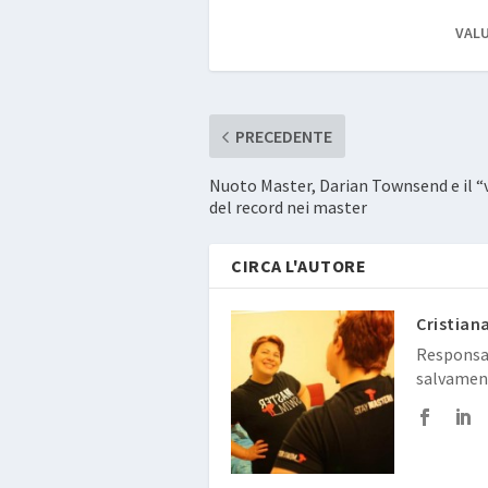
VALU
PRECEDENTE
Nuoto Master, Darian Townsend e il “
del record nei master
CIRCA L'AUTORE
Cristian
Responsab
salvamen