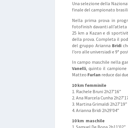
Una selezione della Nazionale
finale del campionato brasil
Nella prima prova in pro
fotofinish davanti all’atlet
25 km a Kazan e di sportivi
della prova. Completa il po
del gruppo Arianna
Bridi
che
l’oro alle universiadi e 9° po
In campo maschile nella gar
Vanelli
, quinto il campion
Matteo
Furlan
reduce dai due
10 km femminile
1. Rachele Bruni 2h27’16”
2. Ana Marcela Cunha 2h27’1
3. Martina Grimaldi 2h27’19”
4. Arianna Bridi 2h29’04”
10 km maschile
1. Samuel De Bona 2h11’02”