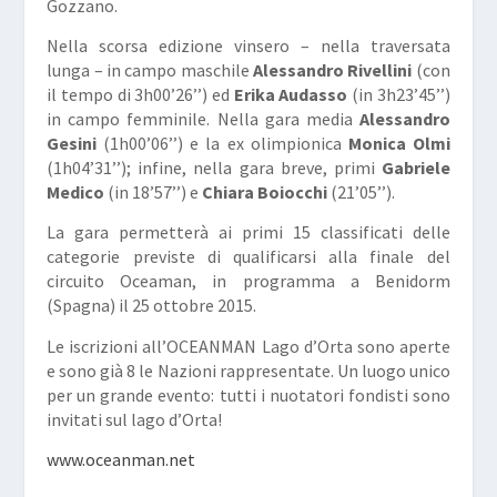
Gozzano.
Nella scorsa edizione vinsero – nella traversata
lunga – in campo maschile
Alessandro Rivellini
(con
il tempo di 3h00’26’’) ed
Erika Audasso
(in 3h23’45’’)
in campo femminile. Nella gara media
Alessandro
Gesini
(1h00’06’’) e la ex olimpionica
Monica Olmi
(1h04’31’’); infine, nella gara breve, primi
Gabriele
Medico
(in 18’57’’) e
Chiara Boiocchi
(21’05’’).
La gara permetterà ai primi 15 classificati delle
categorie previste di qualificarsi alla finale del
circuito Oceaman, in programma a Benidorm
(Spagna) il 25 ottobre 2015.
Le iscrizioni all’OCEANMAN Lago d’Orta sono aperte
e sono già 8 le Nazioni rappresentate. Un luogo unico
per un grande evento: tutti i nuotatori fondisti sono
invitati sul lago d’Orta!
www.oceanman.net