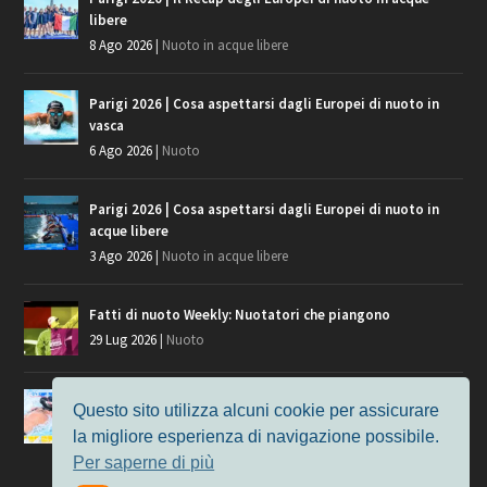
libere
8 Ago 2026
|
Nuoto in acque libere
Parigi 2026 | Cosa aspettarsi dagli Europei di nuoto in
vasca
6 Ago 2026
|
Nuoto
Parigi 2026 | Cosa aspettarsi dagli Europei di nuoto in
acque libere
3 Ago 2026
|
Nuoto in acque libere
Fatti di nuoto Weekly: Nuotatori che piangono
29 Lug 2026
|
Nuoto
Giochi del Mediterraneo, i convocati del nuoto per
Questo sito utilizza alcuni cookie per assicurare
Taranto 2026
la migliore esperienza di navigazione possibile.
9 Lug 2026
|
Nuoto
Per saperne di più