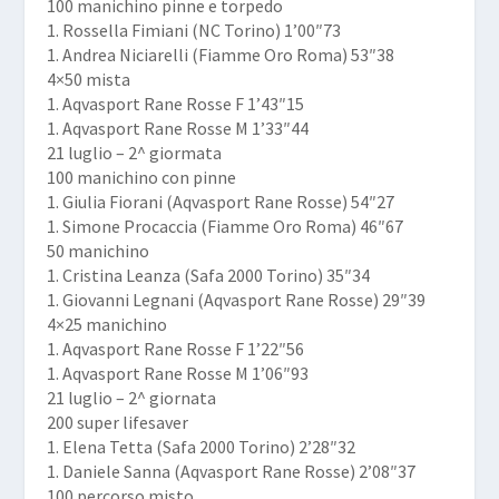
100 manichino pinne e torpedo
1. Rossella Fimiani (NC Torino) 1’00″73
1. Andrea Niciarelli (Fiamme Oro Roma) 53″38
4×50 mista
1. Aqvasport Rane Rosse F 1’43″15
1. Aqvasport Rane Rosse M 1’33″44
21 luglio – 2^ giormata
100 manichino con pinne
1. Giulia Fiorani (Aqvasport Rane Rosse) 54″27
1. Simone Procaccia (Fiamme Oro Roma) 46″67
50 manichino
1. Cristina Leanza (Safa 2000 Torino) 35″34
1. Giovanni Legnani (Aqvasport Rane Rosse) 29″39
4×25 manichino
1. Aqvasport Rane Rosse F 1’22″56
1. Aqvasport Rane Rosse M 1’06″93
21 luglio – 2^ giornata
200 super lifesaver
1. Elena Tetta (Safa 2000 Torino) 2’28″32
1. Daniele Sanna (Aqvasport Rane Rosse) 2’08″37
100 percorso misto