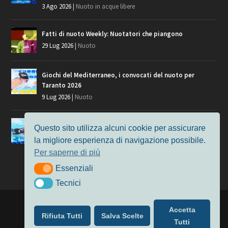
3 Ago 2026
|
Nuoto in acque libere
Fatti di nuoto Weekly: Nuotatori che piangono
29 Lug 2026
|
Nuoto
Giochi del Mediterraneo, i convocati del nuoto per
Taranto 2026
9 Lug 2026
|
Nuoto
Europei di Nuoto Parigi 2026: fra veterani e giovani, chi
Questo sito utilizza alcuni cookie per assicurare
manca?
la migliore esperienza di navigazione possibile.
7 Lug 2026
|
Nuoto
Per saperne di più
Essenziali
Essenziali
Tecnici
Tecnici
Progettato da
Elegant Themes
| Alimentato da
WordPress
Accetta
Rifiuta Tutti
Salva Scelte
Nuoto
MasterS
Podcast
Il Nuoto in Cifre
Chi siamo
Tutti