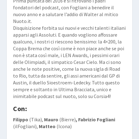
Prima puntata del 2016 e si ritrovano i padri
fondatori del podcast, con Fogliani a benedire il
nuovo anno e a salutare l’addio di Walter al mitico
Nuoto.it.
Disquisizione forbita sui nuovi e vecchi talenti italiani
apparsi agli Assoluti. E quando vogliono affossare
qualcuno, i nostri ci riescono benissimo: la 4×200, la
Coppa Brema che così come è non piace anche se poi
non è stata così male, i LEN Awards, i pessimi orari
delle Olimpiadi, il simpatico Cesar Cielo. Ma ci sono
anche le note
positive, come la nuova sigla di Road
to Rio, tutta da sentire, gli assi americani dal GP di
Austin, il duello Sioestroem-Ledecky. Tutto questo
sempre e soltanto in Ultima Bracciata, unico e
inimitabile podcast sul nuoto, solo su Corsia4!
Con:
Filippo
(Tika),
Mauro
(Bierre)
,
Fabrizio Fogliani
(ilFogliani),
Matteo
(Icona)