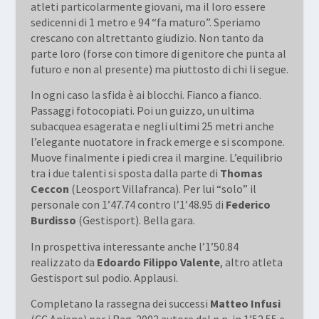
atleti particolarmente giovani, ma il loro essere
sedicenni di 1 metro e 94 “fa maturo”. Speriamo
crescano con altrettanto giudizio. Non tanto da
parte loro (forse con timore di genitore che punta al
futuro e non al presente) ma piuttosto di chi li segue.
In ogni caso la sfida è ai blocchi. Fianco a fianco.
Passaggi fotocopiati. Poi un guizzo, un ultima
subacquea esagerata e negli ultimi 25 metri anche
l’elegante nuotatore in frack emerge e si scompone.
Muove finalmente i piedi crea il margine. L’equilibrio
tra i due talenti si sposta dalla parte di
Thomas
Ceccon
(Leosport Villafranca). Per lui “solo” il
personale con 1’47.74 contro l’1’48.95 di
Federico
Burdisso
(Gestisport). Bella gara.
In prospettiva interessante anche l’1’50.84
realizzato da
Edoardo Filippo Valente
, altro atleta
Gestisport sul podio. Applausi.
Completano la rassegna dei successi
Matteo Infusi