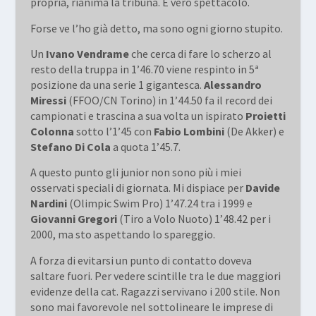
propria, rianima la tribuna. È vero spettacolo.
Forse ve l’ho già detto, ma sono ogni giorno stupito.
Un
Ivano Vendrame
che cerca di fare lo scherzo al
resto della truppa in 1’46.70 viene respinto in 5ª
posizione da una serie 1 gigantesca.
Alessandro
Miressi
(FFOO/CN Torino) in 1’44.50 fa il record dei
campionati e trascina a sua volta un ispirato
Proietti
Colonna
sotto l’1’45 con
Fabio Lombini
(De Akker) e
Stefano Di Cola
a quota 1’45.7.
A questo punto gli junior non sono più i miei
osservati speciali di giornata. Mi dispiace per
Davide
Nardini
(Olimpic Swim Pro) 1’47.24 tra i 1999 e
Giovanni Gregori
(Tiro a Volo Nuoto) 1’48.42 per i
2000, ma sto aspettando lo spareggio.
A forza di evitarsi un punto di contatto doveva
saltare fuori. Per vedere scintille tra le due maggiori
evidenze della cat. Ragazzi servivano i 200 stile. Non
sono mai favorevole nel sottolineare le imprese di