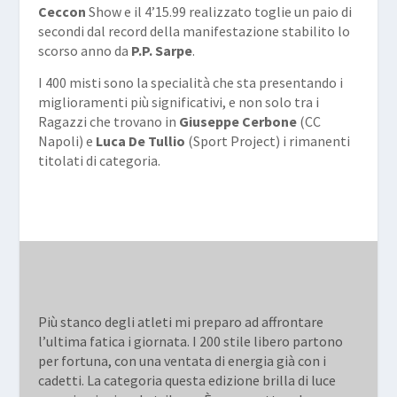
Ceccon
Show e il 4’15.99 realizzato toglie un paio di
secondi dal record della manifestazione stabilito lo
scorso anno da
P.P. Sarpe
.
I 400 misti sono la specialità che sta presentando i
miglioramenti più significativi, e non solo tra i
Ragazzi che trovano in
Giuseppe Cerbone
(CC
Napoli) e
Luca De Tullio
(Sport Project) i rimanenti
titolati di categoria.
Più stanco degli atleti mi preparo ad affrontare
l’ultima fatica i giornata. I 200 stile libero partono
per fortuna, con una ventata di energia già con i
cadetti. La categoria questa edizione brilla di luce