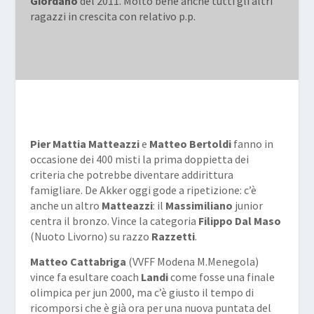
Giordano
del 2011. Molto bene anche tutti gli altri
ragazzi in crescita con relativo p.p.
Pier Mattia Matteazzi
e
Matteo Bertoldi
fanno in
occasione dei 400 misti la prima doppietta dei
criteria che potrebbe diventare addirittura
famigliare. De Akker oggi gode a ripetizione: c’è
anche un altro
Matteazzi
: il
Massimiliano
junior
centra il bronzo. Vince la categoria
Filippo Dal Maso
(Nuoto Livorno) su razzo
Razzetti
.
Matteo Cattabriga
(VVFF Modena M.Menegola)
vince fa esultare coach
Landi
come fosse una finale
olimpica per jun 2000, ma c’è giusto il tempo di
ricomporsi che è già ora per una nuova puntata del