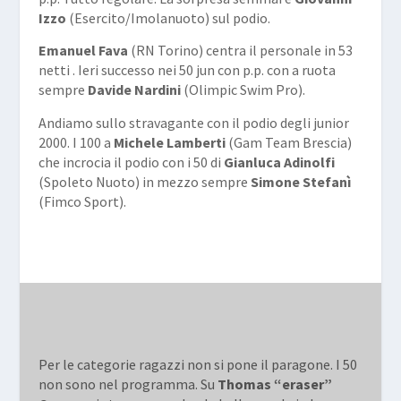
Izzo
(Esercito/Imolanuoto) sul podio.
Emanuel Fava
(RN Torino) centra il personale in 53
netti . Ieri successo nei 50 jun con p.p. con a ruota
sempre
Davide Nardini
(Olimpic Swim Pro).
Andiamo sullo stravagante con il podio degli junior
2000. I 100 a
Michele Lamberti
(Gam Team Brescia)
che incrocia il podio con i 50 di
Gianluca Adinolfi
(Spoleto Nuoto) in mezzo sempre
Simone Stefanì
(Fimco Sport).
Per le categorie ragazzi non si pone il paragone. I 50
non sono nel programma. Su
Thomas “eraser”