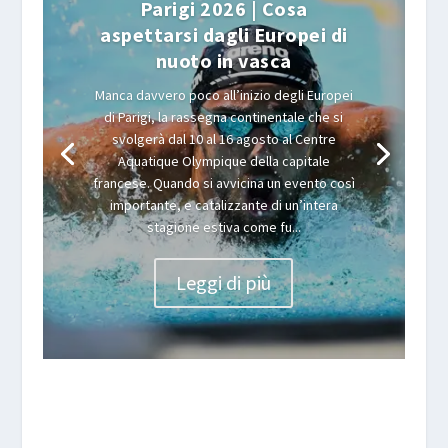
Parigi 2026 | Cosa
aspettarsi dagli Europei di
nuoto in vasca
Manca davvero poco all’inizio degli Europei
di Parigi, la rassegna continentale che si
svolgerà dal 10 al 16 agosto al Centre
Aquatique Olympique della capitale
francese. Quando si avvicina un evento così
importante, e catalizzante di un’intera
stagione estiva come fu...
Leggi di più