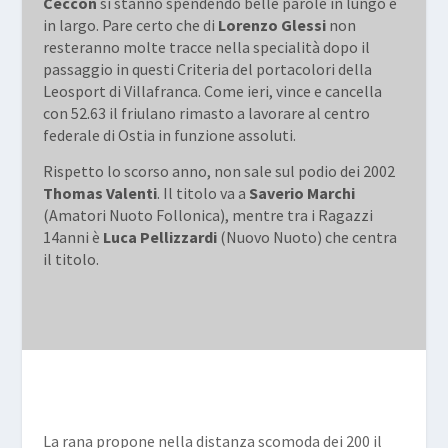
Ceccon
si stanno spendendo belle parole in lungo e
in largo. Pare certo che di
Lorenzo Glessi
non
resteranno molte tracce nella specialità dopo il
passaggio in questi Criteria del portacolori della
Leosport di Villafranca. Come ieri, vince e cancella
con 52.63 il friulano rimasto a lavorare al centro
federale di Ostia in funzione assoluti.
Rispetto lo scorso anno, non sale sul podio dei 2002
Thomas Valenti
. Il titolo va a
Saverio Marchi
(Amatori Nuoto Follonica), mentre tra i Ragazzi
14anni è
Luca Pellizzardi
(Nuovo Nuoto) che centra
il titolo.
La rana propone nella distanza scomoda dei 200 il