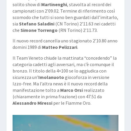
solito show di
Martinenghi
, stavolta al record dei
campionati con 2’09.02. Termine di riferimento così
scomodo che tutti si sono ben guardati dall’imitarlo,
sia
Stefano Saladini
(CN Torino) 2’11.63 nei cadetti
che
Simone Torrengo
(RN Torino) 2’11.73.
Il nuovo record cancella uno stagionato 2’10.80 anno
domini 1989 di
Matteo Pelizzari
.
Il Team Veneto chiude la mattinata “concedendo” la
categoria cadetti agli avversari, ma c’è comunque il
bronzo. Il titolo della 4×100 se lo aggiudica con
sicurezza un’
Imolanuoto
giocoforza in versione
Izzo-free. Ma l’altra news è il nuovo record della
manifestazione tolto a
Marco Orsi
realizzato
(chiaramente in prima frazione) con 47.51 da
Alessandro Miressi
per le Fiamme Oro.