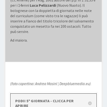
(CC Aniene) per i Rag. 2002 autore del p.p. in 1’52.55 e
per i 14enni
Luca Pelizzardi
(Nuovo Nuoto). Il
bolognese con la doppietta di giornata nelle note
del curriculum (come visto tra le ragazze) li può
inserire a fianco del titolo tricolore del salvamento
conquistato un mesetto fa nei 100 ostacoli. Tutto
può servire.
Ad maiora.
(foto copertina: Andrea Masini | Deepbluemedia.eu)
PODII 5ª GIORNATA - CLICCA PER
APRIRE