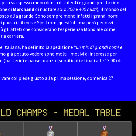
pica sia spesso meno densa di talenti e grandi prestazioni
one di
Marchand
di nuotare solo
200
e
400
misti
), il mondo del
osto alla grande. Sono sempre meno infatti i grandi nomi
di pausa (Titmus e Sjöström, quest’ultima però per ovvi
iù gli atleti che considerano l’esperienza Mondiale come
ia carriera.
e Italiana, ha definito la spedizione “
un mix di grandi nomi e
mo già potuto vedere sono molti i motivi di interesse per
 (batterie) e pause pranzo (semifinali e finali alle 13.00) di
rrivare col piede giusto alla prima sessione, domenica 27