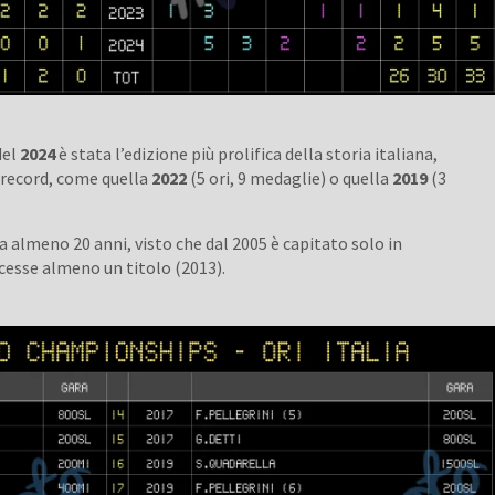
del
2024
è stata l’edizione più prolifica della storia italiana,
i record, come quella
2022
(5 ori, 9 medaglie) o quella
2019
(3
 da almeno 20 anni, visto che dal 2005 è capitato solo in
cesse almeno un titolo (2013).