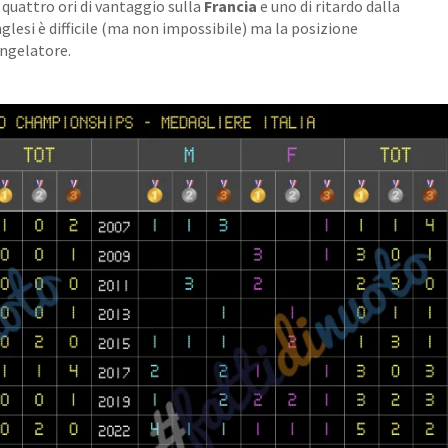
quattro ori di vantaggio sulla
Francia
e uno di ritardo dalla
glesi è difficile (ma non impossibile) ma la posizione
ngelatore.