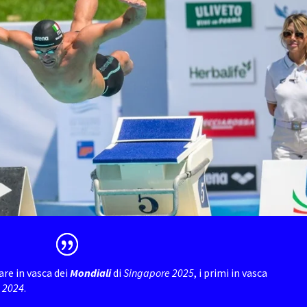
are in vasca dei
Mondiali
di
Singapore 2025
, i primi in vasca
i 2024
.