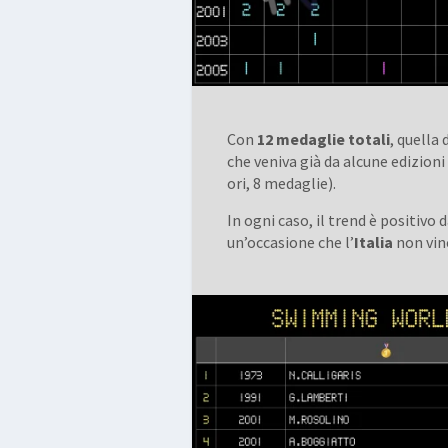
Con
12 medaglie totali
, quella 
che veniva già da alcune edizion
ori, 8 medaglie).
In ogni caso, il trend è positivo
un’occasione che l’
Italia
non vin