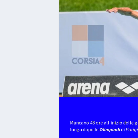
Mancano 48 ore all’inizio delle g
lunga dopo le
Olimpiadi
di
Parig