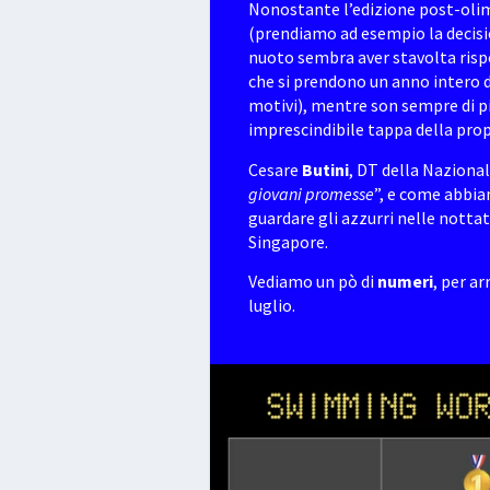
Nonostante l’edizione post-olim
(prendiamo ad esempio la decisi
nuoto sembra aver stavolta risp
che si prendono un anno intero 
motivi), mentre son sempre di p
imprescindibile tappa della propr
Cesare
Butini
, DT della Nazional
giovani promesse
”, e come abbia
guardare gli azzurri nelle nottate
Singapore.
Vediamo un pò di
numeri
, per a
luglio.