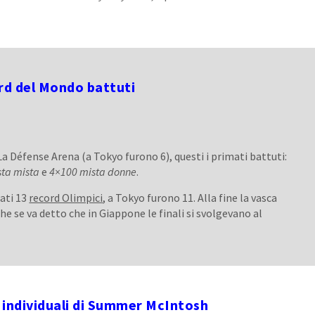
ord del Mondo battuti
a Défense Arena (a Tokyo furono 6), questi i primati battuti:
ta mista
e
4×100
mista donne
.
sati 13
record Olimpici
, a Tokyo furono 11. Alla fine la vasca
he se va detto che in Giappone le finali si svolgevano al
i individuali di Summer McIntosh