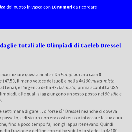
ico
del nuoto in vasca con
10 numeri
da ricordare
aglie totali alle Olimpiadi di Caeleb Dressel
piace iniziare questa analisi. Da
Parigi
porta a casa
3
le
(47.53, il meno veloce dei suoi) e nella
4×100 mista-mista
atteria), e l’argento della
4×100 mista
, prima sconfitta USA
Olimpiadi, alle quali si aggiungono un sesto posto nei
50 stile
e
a
.
 settimana di gare… o forse sì? Dressel neanche ci doveva
a passato, e di sicuro non era costretto a intaccare la sua aura
 che, fino a poco tempo fa, non gli appartenevano. Quindi
 nella frazione a delfino con cui ha spinto la staffetta 4×100