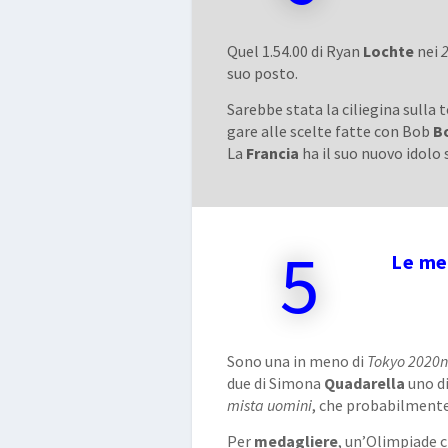
Quel 1.54.00 di Ryan
Lochte
nei
2
suo posto.
Sarebbe stata la ciliegina sulla t
gare alle scelte fatte con Bob
B
La
Francia
ha il suo nuovo idolo 
5
Le med
Sono una in meno di
Tokyo 2020
due di Simona
Quadarella
uno d
mista uomini
, che probabilmente
Per
medagliere
, un’Olimpiade 