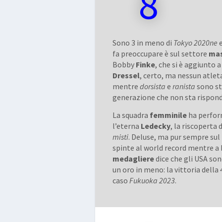
8
Sono 3 in meno di
Tokyo 2020ne
e
fa preoccupare è sul settore
mas
Bobby
Finke
, che si è aggiunto 
Dressel
, certo, ma nessun atlet
mentre
dorsista
e
ranista
sono st
generazione che non sta risponde
La squadra
femminile
ha perfor
l’eterna
Ledecky
, la riscoperta 
misti
. Deluse, ma pur sempre su
spinte al world record mentre a 
medagliere
dice che gli USA son
un oro in meno: la vittoria della
caso
Fukuoka 2023
.