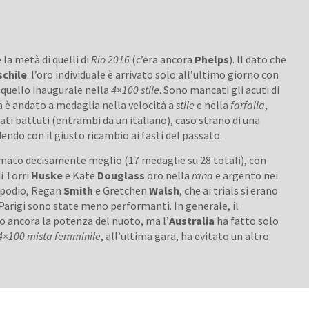
 la metà di quelli di
Rio 2016
(c’era ancora
Phelps
). Il dato che
chile
: l’oro individuale è arrivato solo all’ultimo giorno con
a quello inaugurale nella
4×100 stile
. Sono mancati gli acuti di
a è andato a medaglia nella velocità a
stile
e nella
farfalla
,
ati battuti (entrambi da un italiano), caso strano di una
ndo con il giusto ricambio ai fasti del passato.
mato decisamente meglio (17 medaglie su 28 totali), con
di Torri
Huske
e Kate
Douglass
oro nella
rana
e argento nei
l podio, Regan
Smith
e Gretchen
Walsh
, che ai trials si erano
Parigi sono state meno performanti. In generale, il
o ancora la potenza del nuoto, ma l’
Australia
ha fatto solo
4×100 mista femminile
, all’ultima gara, ha evitato un altro