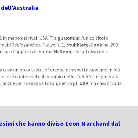
i dell’Australia
 1 in meno dei rivali USA. Tra gli
uomini
l’unico titolo
y
nei
50 stile (
anche a Tokyo fu 1,
Stubblety-Cook
nei
200
ncato l’apporto di Emma
McKeon
, che a Tokyo fece
 casa un oro a testa, e forse se ne aspettavano uno in più
mentre è confermato il dominio nelle
staffette
. In generale,
 anche per medaglie totali, dietro gli
USA
ma davanti alla
tesimi che hanno diviso Leon Marchand dal