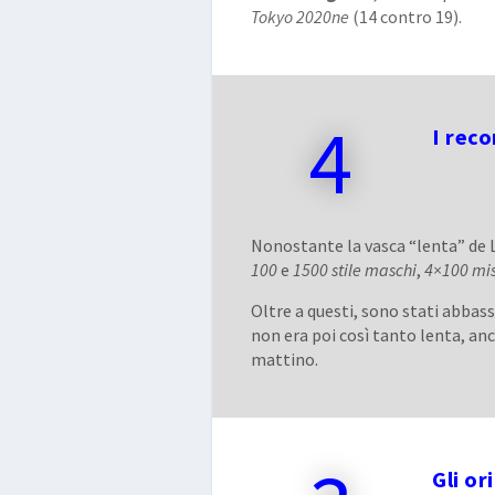
Tokyo 2020ne
(14 contro 19).
4
I rec
Nonostante la vasca “lenta” de L
100
e
1500 stile
maschi
,
4×100 mis
Oltre a questi, sono stati abbas
non era poi così tanto lenta, anc
mattino.
Gli or