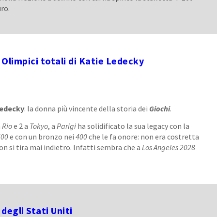
uro.
i Olimpici totali di Katie Ledecky
edecky
: la donna più vincente della storia dei
Giochi
.
a
Rio
e 2 a
Tokyo
, a
Parigi
ha solidificato la sua legacy con la
500
e con un bronzo nei
400
che le fa onore: non era costretta
on si tira mai indietro. Infatti sembra che a
Los Angeles 2028
i degli Stati Uniti