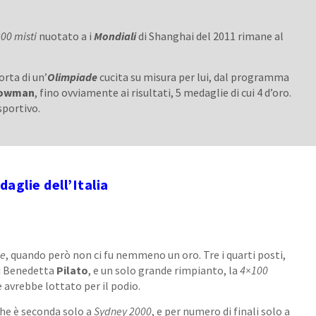
00 misti
nuotato a i
Mondiali
di Shanghai del 2011 rimane al
orta di un’
Olimpiade
cucita su misura per lui, dal programma
owman
, fino ovviamente ai risultati, 5 medaglie di cui 4 d’oro.
sportivo.
aglie dell’Italia
ne
, quando però non ci fu nemmeno un oro. Tre i quarti posti,
i Benedetta
Pilato
, e un solo grande rimpianto, la
4×100
 avrebbe lottato per il podio.
che è seconda solo a
Sydney 2000
, e per numero di finali solo a