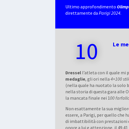
Ultimo approfondimento
Olimp
direttamente da
Parigi 2024
.
10
Le med
Dressel
l’atleta con il quale mi 
medaglie
, gli ori nella
4×100 sti
(nella quale ha nuotato la solo b
nella storia di questa gara alle 
la mancata finale nei 1
00 farfall
Non esattamente la sua migliore
essere, a Parigi, per quello che h
di imbattibilità con prestazioni
onore a lui e attenzione, il 49.41