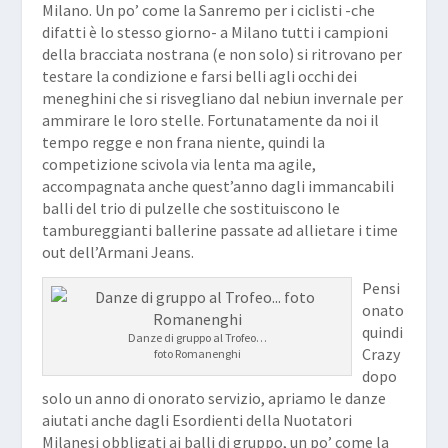
Milano. Un po’ come la Sanremo per i ciclisti -che
difatti è lo stesso giorno- a Milano tutti i campioni
della bracciata nostrana (e non solo) si ritrovano per
testare la condizione e farsi belli agli occhi dei
meneghini che si risvegliano dal nebiun invernale per
ammirare le loro stelle. Fortunatamente da noi il
tempo regge e non frana niente, quindi la
competizione scivola via lenta ma agile,
accompagnata anche quest’anno dagli immancabili
balli del trio di pulzelle che sostituiscono le
tambureggianti ballerine passate ad allietare i time
out dell’Armani Jeans.
Pensi
onato
quindi
Danze di gruppo al Trofeo…
Crazy
foto Romanenghi
dopo
solo un anno di onorato servizio, apriamo le danze
aiutati anche dagli Esordienti della Nuotatori
Milanesi obbligati ai balli di gruppo, un po’ come la