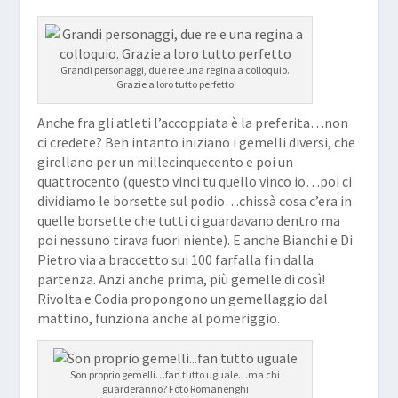
Grandi personaggi, due re e una regina a colloquio.
Grazie a loro tutto perfetto
Anche fra gli atleti l’accoppiata è la preferita…non
ci credete? Beh intanto iniziano i gemelli diversi, che
girellano per un millecinquecento e poi un
quattrocento (questo vinci tu quello vinco io…poi ci
dividiamo le borsette sul podio…chissà cosa c’era in
quelle borsette che tutti ci guardavano dentro ma
poi nessuno tirava fuori niente). E anche Bianchi e Di
Pietro via a braccetto sui 100 farfalla fin dalla
partenza. Anzi anche prima, più gemelle di così!
Rivolta e Codia propongono un gemellaggio dal
mattino, funziona anche al pomeriggio.
Son proprio gemelli…fan tutto uguale…ma chi
guarderanno? Foto Romanenghi