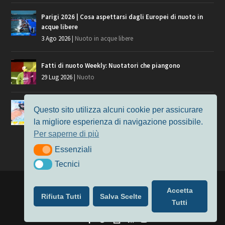
Parigi 2026 | Cosa aspettarsi dagli Europei di nuoto in
acque libere
3 Ago 2026
|
Nuoto in acque libere
Fatti di nuoto Weekly: Nuotatori che piangono
29 Lug 2026
|
Nuoto
Giochi del Mediterraneo, i convocati del nuoto per
Questo sito utilizza alcuni cookie per assicurare
Taranto 2026
la migliore esperienza di navigazione possibile.
9 Lug 2026
|
Nuoto
Per saperne di più
Essenziali
Essenziali
Tecnici
Tecnici
Progettato da
Elegant Themes
| Alimentato da
WordPress
Accetta
Rifiuta Tutti
Salva Scelte
Nuoto
MasterS
Podcast
Il Nuoto in Cifre
Chi siamo
Tutti
Privacy & Cookie Policy