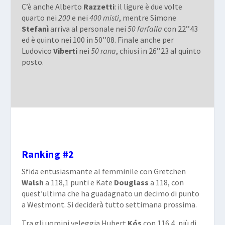
C’è anche Alberto
Razzetti
: il ligure è due volte
quarto nei
200
e nei
400
misti
, mentre Simone
Stefanì
arriva al personale nei
50 farfalla
con 22’’43
ed è quinto nei 100 in 50’’08. Finale anche per
Ludovico
Viberti
nei
50 rana
, chiusi in 26’’23 al quinto
posto.
Ranking #2
Sfida entusiasmante al femminile con Gretchen
Walsh
a 118,1 punti e Kate
Douglass
a 118, con
quest’ultima che ha guadagnato un decimo di punto
a Westmont. Si deciderà tutto settimana prossima.
Tra gli uomini veleggia Hubert
Kós
con 116.4, più di