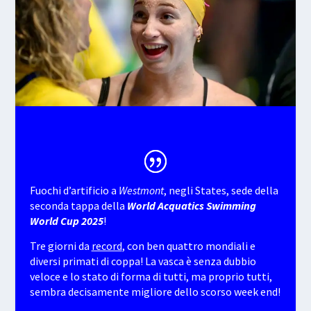
Fuochi d’artificio a
Westmont
, negli States, sede della
seconda tappa della
World Acquatics Swimming
World Cup 2025
!
Tre giorni da
record
, con ben quattro mondiali e
diversi primati di coppa! La vasca è senza dubbio
veloce e lo stato di forma di tutti, ma proprio tutti,
sembra decisamente migliore dello scorso week end!