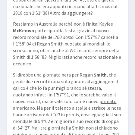
nazionale che era appunto in mano alla Titmus dal
2018 con 1’51’’38! Altro da aggiungere?
Restiamo in Australia perché non è finita: Kaylee
McKeown
partecipa alla festa, grazie al nuovo
record mondiale dei
200 dorso
. Con 1’57’’87 cancella
l’1’58’’04 di Regan Smith nuotato ai mondiali lo
scorso anno, oltre anche al WC record, sempre della
Smith di 1’58’’83. Migliorati anche record nazionale e
oceanico.
Si direbbe una giornata nera per Regan
Smith
, che
perde due record in una sola gara: e ad aggiungere il
carico è che lo fa pur migliorando sé stessa,
nuotando infatti in 1’57’’91, che le sarebbe valso il
nuovo record, ma le vale solo come nuovo
primato
americano
. Ma per il talento a stelle e strisce le note
buone arrivano: dai
100
in primis, dove eguaglia il suo
mondiale di 54’’02 e migliora il suo recordo di coppa
di 54’’27. Ma i tre giorni della Smith non si chiudono
qui: dopo il nuovo primato di Coppa nuotato nei
200