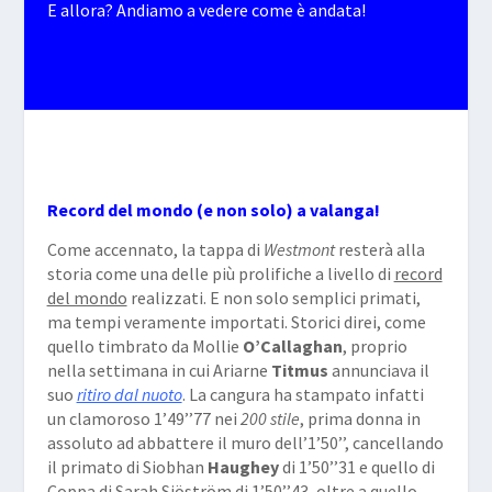
E allora? Andiamo a vedere come è andata!
Record del mondo (e non solo) a valanga!
Come accennato, la tappa di
Westmont
resterà alla
storia come una delle più prolifiche a livello di
record
del mondo
realizzati. E non solo semplici primati,
ma tempi veramente importati. Storici direi, come
quello timbrato da Mollie
O’Callaghan
, proprio
nella settimana in cui Ariarne
Titmus
annunciava il
suo
ritiro dal nuoto
. La cangura ha stampato infatti
un clamoroso 1’49’’77 nei
200 stile
, prima donna in
assoluto ad abbattere il muro dell’1’50’’, cancellando
il primato di Siobhan
Haughey
di 1’50’’31 e quello di
Coppa di Sarah Sjöström di 1’50’’43, oltre a quello