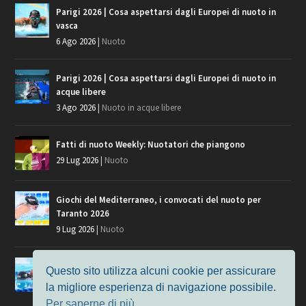
Parigi 2026 | Cosa aspettarsi dagli Europei di nuoto in
vasca
6 Ago 2026
|
Nuoto
Parigi 2026 | Cosa aspettarsi dagli Europei di nuoto in
acque libere
3 Ago 2026
|
Nuoto in acque libere
Fatti di nuoto Weekly: Nuotatori che piangono
29 Lug 2026
|
Nuoto
Giochi del Mediterraneo, i convocati del nuoto per
Taranto 2026
9 Lug 2026
|
Nuoto
Europei di Nuoto Parigi 2026: fra veterani e giovani, chi
Questo sito utilizza alcuni cookie per assicurare
manca?
la migliore esperienza di navigazione possibile.
7 Lug 2026
|
Nuoto
Per saperne di più