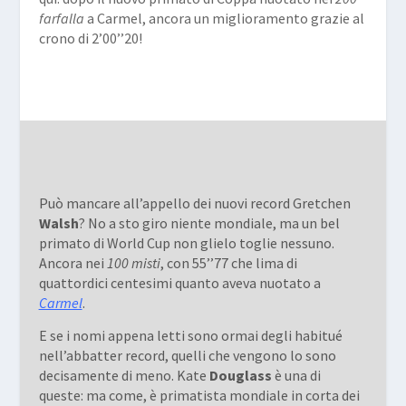
farfalla
a Carmel, ancora un miglioramento grazie al
crono di 2’00’’20!
Può mancare all’appello dei nuovi record Gretchen
Walsh
? No a sto giro niente mondiale, ma un bel
primato di World Cup non glielo toglie nessuno.
Ancora nei
100 misti
, con 55’’77 che lima di
quattordici centesimi quanto aveva nuotato a
Carmel
.
E se i nomi appena letti sono ormai degli habitué
nell’abbatter record, quelli che vengono lo sono
decisamente di meno. Kate
Douglass
è una di
queste: ma come, è primatista mondiale in corta dei