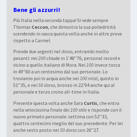
Bene gli azzurri!
Più Italia nella seconda tappa! Si vede sempre
Thomas
Ceccon
, che dimostra la sua poliedricità
scendendo in vasca questa volta anche in altre prove
rispetto a Carmel.
Prende due argenti nel
dorso
, entrambi molto
pesanti: nei
200
chiude in 1’48’’76, personal record e
vicino a quello italiano di Mora. Nei
100
invece tocca
in 49’’60 a un centesimo dal suo personale. Lo
troviamo poi in acqua anche nei
100 misti
, quinto in
51’’35, e nei
50 dorso
, bronzo in 22’94 anche qui al
personale e terzo crono all-time in Italia.
Presente questa volta anche Sara
Curtis
, che entra
nella velocissima finale dei
100 stile
e risponde con il
nuovo primato personale: settima con 52’’33,
quattro centesimi meglio del suo precedente. Per lei
anche sesto posto nei
50 dorso
con 26’’27.