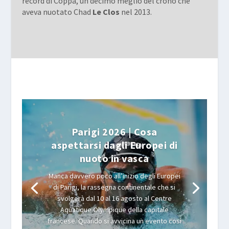
record di Coppa, un decimo meglio del crono che
aveva nuotato Chad
Le Clos
nel 2013.
Parigi 2026 | Cosa
aspettarsi dagli Europei di
nuoto in vasca
Manca davvero poco all’inizio degli Europei
di Parigi, la rassegna continentale che si
svolgerà dal 10 al 16 agosto al Centre
Aquatique Olympique della capitale
francese. Quando si avvicina un evento così