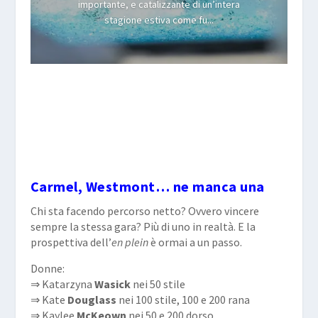
importante, e catalizzante di un’intera
stagione estiva come fu...
Carmel, Westmont… ne manca una
Chi sta facendo percorso netto? Ovvero vincere
sempre la stessa gara? Più di uno in realtà. E la
prospettiva dell’
en plein
è ormai a un passo.
Donne:
⇒ Katarzyna
Wasick
nei 50 stile
⇒ Kate
Douglass
nei 100 stile, 100 e 200 rana
⇒ Kaylee
McKeown
nei 50 e 200 dorso