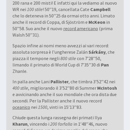
200 rana e 200 misti! E infatti qui la vediamo al nuovo
WR nei
100 stile
! 50’’19, cancellata Cate
Campbell
che lo deteneva in 50’’25 da ormai otto anni. Limato
anche il record di Coppa, di Sjöström e
McKeon
in
50’’58. Suo anche il nuovo
record americano
(prima
Walsh 50’’31).
Spazio infine ai nomi meno avvezzi ai vari record:
assoluta sorpresa è l’ungherese Zalán
Sárkány
, che
piazza il tempone negli
800 stile
con 7’28’’50,
limando il primato di World Cup di 7’35’’30 di
Pan
Zhanle.
In palla anche Lani
Pallister
, che timbra 3’52’’42 nei
400 stile
, migliorando il 3’52’’80 di Summer
McIntosh
e avvicinando anche il suo mondiale che ora dista due
secondi. Per la Pallister anche il nuovo record
oceanico
nei
1500
, vinti in 15’13’’83.
Chiude questa lunga rassegna dei primati Ilya
Kharun
, vincendo i
200 farfalla
in 1’48’’46, nuovo