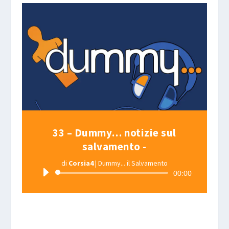
33 – Dummy… notizie sul
salvamento -
di
Corsia4
|
Dummy... il Salvamento
Audio
00:00
Player