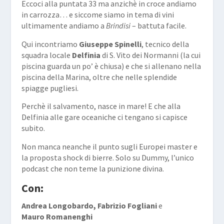
Eccoci alla puntata 33 ma anzichè in croce andiamo
in carrozza… e siccome siamo in tema di vini
ultimamente andiamo a
Brindisi
– battuta facile.
Qui incontriamo
Giuseppe Spinelli
, tecnico della
squadra locale
Delfinia
di S. Vito dei Normanni (la cui
piscina guarda un po’ è chiusa) e che si allenano nella
piscina della Marina, oltre che nelle splendide
spiagge pugliesi.
Perchè il salvamento, nasce in mare! E che alla
Delfinia alle gare oceaniche ci tengano si capisce
subito.
Non manca neanche il punto sugli Europei master e
la proposta shock di bierre. Solo su Dummy, l’unico
podcast che non teme la punizione divina.
Con:
Andrea Longobardo, Fabrizio Fogliani
e
Mauro Romanenghi