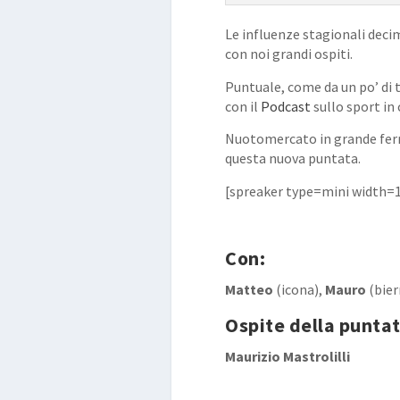
Le influenze stagionali deci
con noi grandi ospiti.
Puntuale, come da un po’ di
con il
Podcast
sullo sport in 
Nuotomercato in grande ferme
questa nuova puntata.
[spreaker type=mini width=
Con:
Matteo
(icona),
Mauro
(bier
Ospite della puntat
Maurizio Mastrolilli