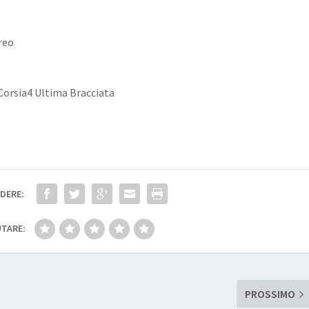
reo
 Corsia4 Ultima Bracciata
DERE:
TARE:
PROSSIMO