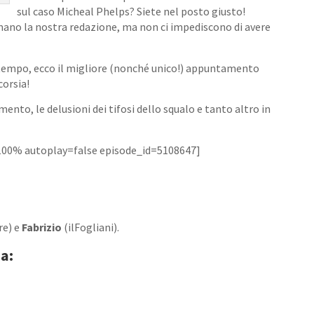
sul caso Micheal Phelps? Siete nel posto giusto!
mano la nostra redazione, ma non ci impediscono di avere
 tempo, ecco il migliore (nonché unico!) appuntamento
corsia!
nto, le delusioni dei tifosi dello squalo e tanto altro in
100% autoplay=false episode_id=5108647]
re) e
Fabrizio
(ilFogliani).
a: