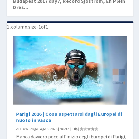
Budapest 2017 day7, Record Sjöström, En Plein
Dres...
Budapest 2017 day6, Codia RI nei 100 farfalla.
Ben...
Parigi 2026 | Cosa aspettarsi dagli Europei di
nuoto in vasca
di
Luca Soligo
|
Ago 6, 2026
|
Nuoto
|
0
|
Manca davvero poco all’inizio degli Europei di Parigi,