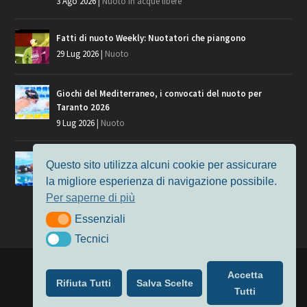
3 Ago 2026
|
Nuoto in acque libere
Fatti di nuoto Weekly: Nuotatori che piangono
29 Lug 2026
|
Nuoto
Giochi del Mediterraneo, i convocati del nuoto per
Taranto 2026
9 Lug 2026
|
Nuoto
Europei di Nuoto Parigi 2026: fra veterani e giovani, chi
Questo sito utilizza alcuni cookie per assicurare
manca?
la migliore esperienza di navigazione possibile.
7 Lug 2026
|
Nuoto
Per saperne di più
Essenziali
Essenziali
Tecnici
Tecnici
Progettato da
Elegant Themes
| Alimentato da
WordPress
Accetta
Rifiuta Tutti
Salva Scelte
Nuoto
MasterS
Podcast
Il Nuoto in Cifre
Chi siamo
Tutti
Privacy & Cookie Policy