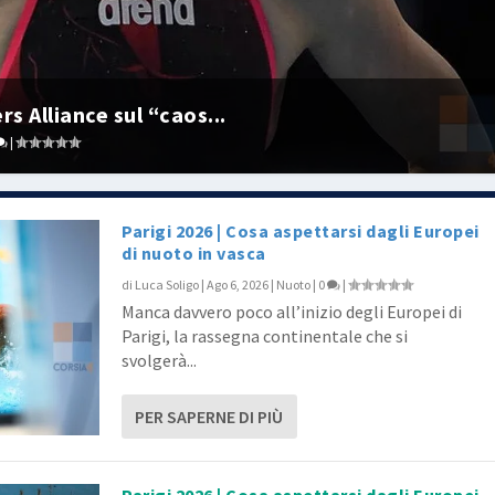
 Alliance sul “caos...
|
Parigi 2026 | Cosa aspettarsi dagli Europei
di nuoto in vasca
di
Luca Soligo
|
Ago 6, 2026
|
Nuoto
|
0
|
Manca davvero poco all’inizio degli Europei di
Parigi, la rassegna continentale che si
svolgerà...
PER SAPERNE DI PIÙ
Parigi 2026 | Cosa aspettarsi dagli Europei