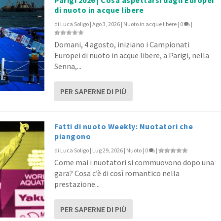
di nuoto in acque libere
di
Luca Soligo
|
Ago 3, 2026
|
Nuoto in acque libere
|
0
|
Domani, 4 agosto, iniziano i Campionati
Europei di nuoto in acque libere, a Parigi, nella
Senna,...
PER SAPERNE DI PIÙ
Fatti di nuoto Weekly: Nuotatori che
piangono
di
Luca Soligo
|
Lug 29, 2026
|
Nuoto
|
0
|
Come mai i nuotatori si commuovono dopo una
gara? Cosa c’è di così romantico nella
prestazione...
PER SAPERNE DI PIÙ