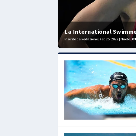
La International Swimmers
Inserito da
Redazione
|
Feb 25, 2022
|
Nuoto
|
0