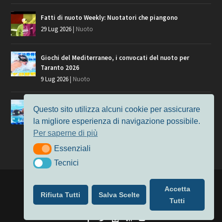
Fatti di nuoto Weekly: Nuotatori che piangono
29 Lug 2026
|
Nuoto
Giochi del Mediterraneo, i convocati del nuoto per
Taranto 2026
9 Lug 2026
|
Nuoto
Europei di Nuoto Parigi 2026: fra veterani e giovani, chi
Questo sito utilizza alcuni cookie per assicurare
manca?
la migliore esperienza di navigazione possibile.
7 Lug 2026
|
Nuoto
Per saperne di più
Essenziali
Essenziali
Tecnici
Tecnici
Progettato da
Elegant Themes
| Alimentato da
WordPress
Accetta
Rifiuta Tutti
Salva Scelte
Nuoto
MasterS
Podcast
Il Nuoto in Cifre
Chi siamo
Tutti
Privacy & Cookie Policy