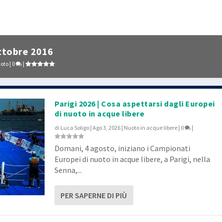
ottobre 2016
oto
|
0
|
Parigi 2026 | Cosa aspettarsi dagli Europei
di nuoto in acque libere
di
Luca Soligo
|
Ago 3, 2026
|
Nuoto in acque libere
|
0
|
Domani, 4 agosto, iniziano i Campionati
Europei di nuoto in acque libere, a Parigi, nella
Senna,...
PER SAPERNE DI PIÙ