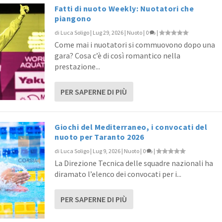
Fatti di nuoto Weekly: Nuotatori che
piangono
di
Luca Soligo
|
Lug 29, 2026
|
Nuoto
|
0
|
Come mai i nuotatori si commuovono dopo una
gara? Cosa c’è di così romantico nella
prestazione...
PER SAPERNE DI PIÙ
Giochi del Mediterraneo, i convocati del
nuoto per Taranto 2026
di
Luca Soligo
|
Lug 9, 2026
|
Nuoto
|
0
|
La Direzione Tecnica delle squadre nazionali ha
diramato l’elenco dei convocati per i...
PER SAPERNE DI PIÙ