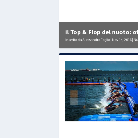
il Top & Flop del nuoto: 
Inserito da
Alessandro Foglio
|
Nov 14, 2016
|
Nu