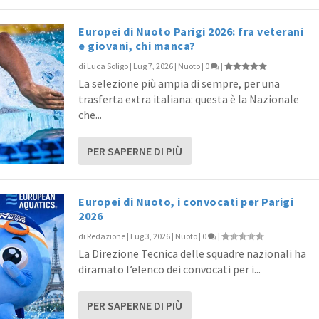
Europei di Nuoto Parigi 2026: fra veterani
e giovani, chi manca?
di
Luca Soligo
|
Lug 7, 2026
|
Nuoto
|
0
|
La selezione più ampia di sempre, per una
trasferta extra italiana: questa è la Nazionale
che...
PER SAPERNE DI PIÙ
Europei di Nuoto, i convocati per Parigi
2026
di
Redazione
|
Lug 3, 2026
|
Nuoto
|
0
|
La Direzione Tecnica delle squadre nazionali ha
diramato l’elenco dei convocati per i...
PER SAPERNE DI PIÙ