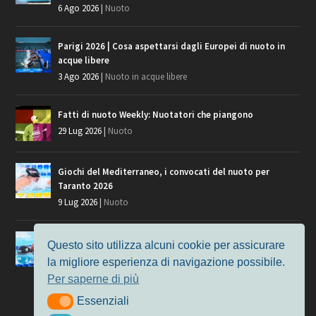
6 Ago 2026
|
Nuoto
Parigi 2026 | Cosa aspettarsi dagli Europei di nuoto in
acque libere
3 Ago 2026
|
Nuoto in acque libere
Fatti di nuoto Weekly: Nuotatori che piangono
29 Lug 2026
|
Nuoto
Giochi del Mediterraneo, i convocati del nuoto per
Taranto 2026
9 Lug 2026
|
Nuoto
Europei di Nuoto Parigi 2026: fra veterani e giovani, chi
Questo sito utilizza alcuni cookie per assicurare
manca?
la migliore esperienza di navigazione possibile.
7 Lug 2026
|
Nuoto
Per saperne di più
Essenziali
Essenziali