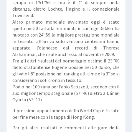
tempo di 1’51’’56 e ora è il 4° di sempre nella
distanza, dietro Lochte, Hagino e il connazionale
Townsend.
Altro primato mondiale avvicinato oggi è stato
quello nei 50 farfalla femminili, in cui Inge Dekker ha
nuotato con 24’’59 la migliore prestazione mondiale
in tessuto: all’arrivo solo ventuno centesimi hanno
separato l’olandese dal record di Therese
Alshammar, che risale anch’esso al novembre 2009.
Tra gli altri risultati del pomeriggio ottimo il 23’’00
dello statunitense Eugene Godsoe nei 50 dorso, che
gli vale l’8° posizione nel ranking all-time e la 3° se si
considerano i soli crono in tessuto.
Podio nei 100 rana per Fabio Scozzoli, secondo con il
suo miglior tempo stagionale (57’’40) dietro a Dániel
Gyurta (57’’11).
Il prossimo appuntamento della World Cup è fissato
per fine mese con la tappa di Hong Kong.
Per gli altri risultati e commenti alle gare della