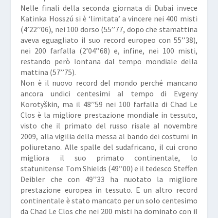
Nelle finali della seconda giornata di Dubai invece
Katinka Hosszú si è ‘limitata’ a vincere nei 400 misti
(4’22’’06), nei 100 dorso (55’’77, dopo che stamattina
aveva eguagliato il suo record europeo con 55’’38),
nei 200 farfalla (2’04’’68) e, infine, nei 100 misti,
restando però lontana dal tempo mondiale della
mattina (57’’75).
Non è il nuovo record del mondo perché mancano
ancora undici centesimi al tempo di Evgeny
Korotyškin, ma il 48’’59 nei 100 farfalla di Chad Le
Clos è la migliore prestazione mondiale in tessuto,
visto che il primato del russo risale al novembre
2009, alla vigilia della messa al bando dei costumi in
poliuretano. Alle spalle del sudafricano, il cui crono
migliora il suo primato continentale, lo
statunitense Tom Shields (49’’00) e il tedesco Steffen
Deibler che con 49’’33 ha nuotato la migliore
prestazione europea in tessuto. E un altro record
continentale è stato mancato per un solo centesimo
da Chad Le Clos che nei 200 misti ha dominato con il