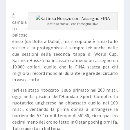
È
cambia
Katinka Hosszu con l’assegno FINA
to il
palcosc
enico (da Doha a Dubai), ma il copione è rimasto lo
stesso e la protagonista è sempre lei: anche nelle
due sessioni della seconda tappa di World Cup,
Katinka Hosszú ha incassato almeno un assegno da
10.000 dollari, quello che la FINA stacca per chi
migliora i record mondiali durante le gare del circuito
in vasca corta.
Ieri era stato ritoccato il suo primato nei 200 misti,
oggi nella piscina dell’Hamdan Sport Complex la
nuotatrice ungherese ha abbassato quello nei 100
misti, diventando la prima donna a infrangere la
barriera dei 57’’ con il tempo di 56’’86, circa quattro
decimi meno del crono fatto in Qatar pochi giorni fa.
Tutto questo in batteria!