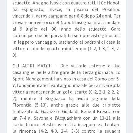
scudetto. A segno Ivovic con quattro reti. Il Cc Napoli
ha espugnato, invece, la piscina del Posillipo
vincendo il derby campano per 6-8 dopo 24 anni. Per
trovare una vittoria del Napoli bisogna infatti andare
al 9 luglio del ‘90, anno dello scudetto. Gara
comunque che nei parziali ha sempre visto gli ospiti
in leggero vantaggio, lasciando ai padroni di casa la
vittoria solo del quarto mini tempo (1-2, 1-3, 2-3, 2-
0).
GLI ALTRI MATCH –
Due vittorie esterne e due
casalinghe nelle altre gare della terza giornata. Lo
Sport Management ha vinto in casa del Como per 6-
7, fondamentale il vantaggio iniziale per arrivare alla
vittoria mantenendo un gol di scarto (0-2, 2-1, 2-2, 2-
2), mentre il Bogliasco ha avuto ragione della
Florentia (5-13), anche grazie alle due triplette
realizzate da Gavazzi e Guidaldi. Bene il Brescia con
un 7-4 al Savona e l’Acquachiara con un 13-11 alla
Lazio, biancocelesti costretti a inseguire e a tentare
la rimonta (4-2, 4-0, 2-4, 3-5) contro la squadra