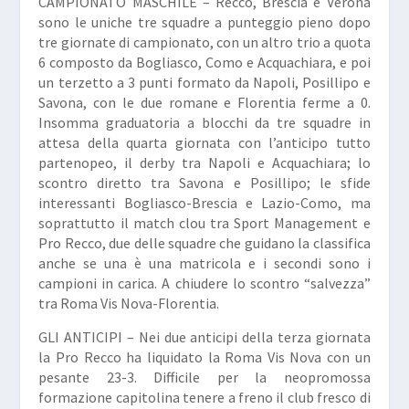
CAMPIONATO MASCHILE –
Recco, Brescia e Verona
sono le uniche tre squadre a punteggio pieno dopo
tre giornate di campionato, con un altro trio a quota
6 composto da Bogliasco, Como e Acquachiara, e poi
un terzetto a 3 punti formato da Napoli, Posillipo e
Savona, con le due romane e Florentia ferme a 0.
Insomma graduatoria a blocchi da tre squadre in
attesa della quarta giornata con l’anticipo tutto
partenopeo, il derby tra Napoli e Acquachiara; lo
scontro diretto tra Savona e Posillipo; le sfide
interessanti Bogliasco-Brescia e Lazio-Como, ma
soprattutto il match clou tra Sport Management e
Pro Recco, due delle squadre che guidano la classifica
anche se una è una matricola e i secondi sono i
campioni in carica. A chiudere lo scontro “salvezza”
tra Roma Vis Nova-Florentia.
GLI ANTICIPI –
Nei due anticipi della terza giornata
la Pro Recco ha liquidato la Roma Vis Nova con un
pesante 23-3. Difficile per la neopromossa
formazione capitolina tenere a freno il club fresco di