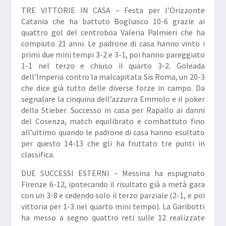
TRE VITTORIE IN CASA –
Festa per l’Orizzonte
Catania che ha battuto Bogliasco 10-6 grazie ai
quattro gol del centroboa Valeria Palmieri che ha
compiuto 21 anni. Le padrone di casa hanno vinto i
primi due mini tempi 3-2 e 3-1, poi hanno pareggiato
1-1 nel terzo e chiuso il quarto 3-2. Goleada
dell’Imperia contro la malcapitata Sis Roma, un 20-3
che dice già tutto delle diverse forze in campo. Da
segnalare la cinquina dell’azzurra Emmolo e il poker
della Stieber. Successo in casa per Rapallo ai danni
del Cosenza, match equilibrato e combattuto fino
all’ultimo quando le padrone di casa hanno esultato
per questo 14-13 che gli ha fruttato tre punti in
classifica.
DUE SUCCESSI ESTERNI –
Messina ha espugnato
Firenze 6-12, ipotecando il risultato già a metà gara
con un 3-8 e cedendo solo il terzo parziale (2-1, e poi
vittoria per 1-3 nel quarto mini tempo). La Garibotti
ha messo a segno quattro reti sulle 12 realizzate