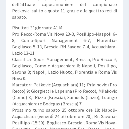
dell’attuale capocannoniere del campionato
Petkovic, salito a quota 11 grazie alle quattro reti di
sabato.
Risultati 3° giornata A1 M
Pro Recco-Roma Vis Nova 23-3, Posillipo-Nazpoli 6-
8, Como-Sport Management 6-7, Florentia-
Bogliasco 5-13, Brescia-RN Savona 7-4, Acquachiara-
Lazio 13-11.
Classifica:
Sport Management, Brescia, Pro Recco 9;
Bogliasco, Como e Acquachiara 6; Napoli, Posillipo,
Savona 3; Napoli, Lazio Nuoto, Florentia e Roma Vis
Nova 0.
Marcatori:
Petkovic (Acquachiara) 11; Prlainovic (Pro
Recco) 9; Giorgietti e Lapenna (Pro Recco), Milakovic
(Como) 8; Rizzo (Brescia), Samuels (Lazio), Luongo
(Acquachiara) e Bodegas (Brescia) 7.
Prossimo turno sabato 25 ottobre ore 18:
Napoli-
Acquachiara (venerdì 24 ottobre ore 20), Rn Savona-
Posillipo (15:30), Bogliasco-Brescia , Roma Vis Nova-
Florentia, Sport Management-Pro Recco, Lazio-