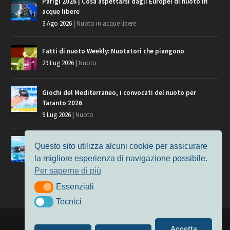
Parigi 2026 | Cosa aspettarsi dagli Europei di nuoto in
acque libere
3 Ago 2026
|
Nuoto in acque libere
Fatti di nuoto Weekly: Nuotatori che piangono
29 Lug 2026
|
Nuoto
Giochi del Mediterraneo, i convocati del nuoto per
Taranto 2026
9 Lug 2026
|
Nuoto
Europei di Nuoto Parigi 2026: fra veterani e giovani, chi
Questo sito utilizza alcuni cookie per assicurare
manca?
la migliore esperienza di navigazione possibile.
7 Lug 2026
|
Nuoto
Per saperne di più
Essenziali
Essenziali
Tecnici
Tecnici
Progettato da
Elegant Themes
| Alimentato da
WordPress
Accetta