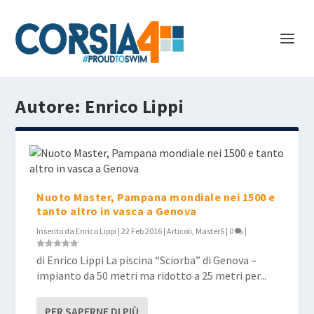
Autore:
Enrico Lippi
Nuoto Master, Pampana mondiale nei 1500 e
tanto altro in vasca a Genova
Inserito da
Enrico Lippi
|
22 Feb 2016
|
Articoli
,
MasterS
|
0
|
di Enrico Lippi La piscina “Sciorba” di Genova –
impianto da 50 metri ma ridotto a 25 metri per...
PER SAPERNE DI PIÙ