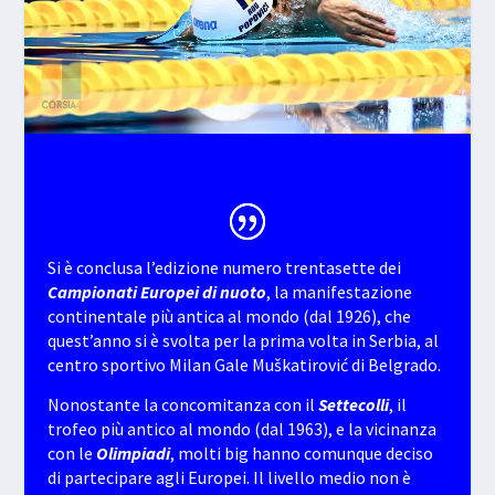
Si è conclusa l’edizione numero trentasette dei
Campionati Europei di nuoto
, la manifestazione
continentale più antica al mondo (dal 1926), che
quest’anno si è svolta per la prima volta in Serbia, al
centro sportivo Milan Gale Muškatirović di Belgrado.
Nonostante la concomitanza con il
Settecolli
, il
trofeo più antico al mondo (dal 1963), e la vicinanza
con le
Olimpiadi
, molti big hanno comunque deciso
di partecipare agli Europei. Il livello medio non è