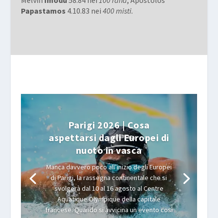
Papastamos
4.10.83 nei
400 misti.
Parigi 2026 | Cosa
aspettarsi dagli Europei di
nuoto in vasca
Manca davvero poco all’inizio degli Europei
di Parigi, la rassegna continentale che si
svolgerà dal 10 al 16 agosto al Centre
Aquatique Olympique della capitale
francese. Quando si avvicina un evento così