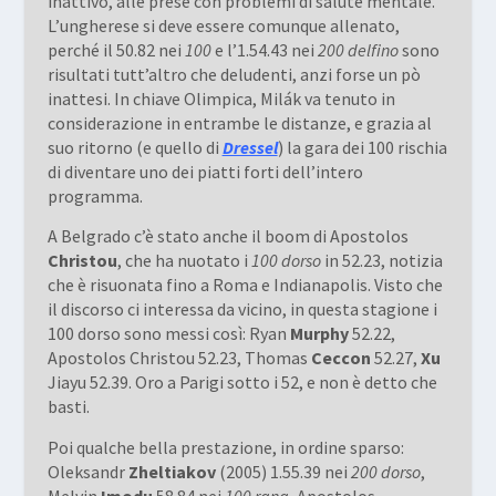
inattivo, alle prese con problemi di salute mentale.
L’ungherese si deve essere comunque allenato,
perché il 50.82 nei
100
e l’1.54.43 nei
200 delfino
sono
risultati tutt’altro che deludenti, anzi forse un pò
inattesi. In chiave Olimpica, Milák va tenuto in
considerazione in entrambe le distanze, e grazia al
suo ritorno (e quello di
Dressel
) la gara dei 100 rischia
di diventare uno dei piatti forti dell’intero
programma.
A Belgrado c’è stato anche il boom di Apostolos
Christou
, che ha nuotato i
100 dorso
in 52.23, notizia
che è risuonata fino a Roma e Indianapolis. Visto che
il discorso ci interessa da vicino, in questa stagione i
100 dorso sono messi così: Ryan
Murphy
52.22,
Apostolos Christou 52.23, Thomas
Ceccon
52.27,
Xu
Jiayu 52.39. Oro a Parigi sotto i 52, e non è detto che
basti.
Poi qualche bella prestazione, in ordine sparso:
Oleksandr
Zheltiakov
(2005) 1.55.39 nei
200 dorso
,
Melvin
Imodu
58.84 nei
100 rana
, Apostolos