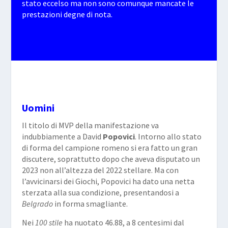
stato eccelso ma non sono comunque mancate le
prestazioni degne di nota.
Uomini
Il titolo di MVP della manifestazione va
indubbiamente a David
Popovici
. Intorno allo stato
di forma del campione romeno si era fatto un gran
discutere, soprattutto dopo che aveva disputato un
2023 non all’altezza del 2022 stellare. Ma con
l’avvicinarsi dei Giochi, Popovici ha dato una netta
sterzata alla sua condizione, presentandosi a
Belgrado
in forma smagliante.
Nei
100 stile
ha nuotato 46.88, a 8 centesimi dal