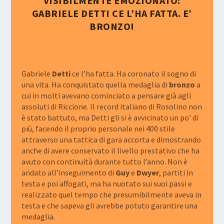
VISIBILMENTE EMOZIONATO:
GABRIELE DETTI CE L’HA FATTA. E’
BRONZO!
Gabriele
Detti
ce l’ha fatta. Ha coronato il sogno di
una vita. Ha conquistato quella medaglia di
bronzo
a
cui in molti avevano cominciato a pensare già agli
assoluti di Riccione. Il record italiano di Rosolino non
è stato battuto, ma Detti gli si è avvicinato un po’ di
più, facendo il proprio personale nei 400 stile
attraverso una tattica di gara accorta e dimostrando
anche di avere conservato il livello prestativo che ha
avuto con continuità durante tutto l’anno. Non è
andato all’inseguimento di
Guy
e
Dwyer
, partiti in
testa e poi affogati, ma ha nuotato sui suoi passi e
realizzato quel tempo che presumibilmente aveva in
testa e che sapeva gli avrebbe potuto garantire una
medaglia.