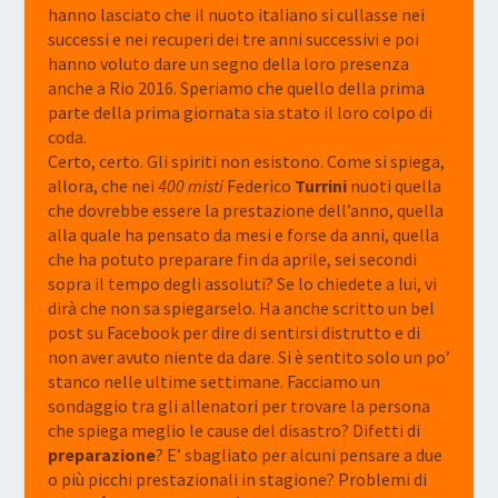
hanno lasciato che il nuoto italiano si cullasse nei
successi e nei recuperi dei tre anni successivi e poi
hanno voluto dare un segno della loro presenza
anche a Rio 2016. Speriamo che quello della prima
parte della prima giornata sia stato il loro colpo di
coda.
Certo, certo. Gli spiriti non esistono. Come si spiega,
allora, che nei
400 misti
Federico
Turrini
nuoti quella
che dovrebbe essere la prestazione dell’anno, quella
alla quale ha pensato da mesi e forse da anni, quella
che ha potuto preparare fin da aprile, sei secondi
sopra il tempo degli assoluti? Se lo chiedete a lui, vi
dirà che non sa spiegarselo. Ha anche scritto un bel
post su Facebook per dire di sentirsi distrutto e di
non aver avuto niente da dare. Si è sentito solo un po’
stanco nelle ultime settimane. Facciamo un
sondaggio tra gli allenatori per trovare la persona
che spiega meglio le cause del disastro? Difetti di
preparazione
? E’ sbagliato per alcuni pensare a due
o più picchi prestazionali in stagione? Problemi di