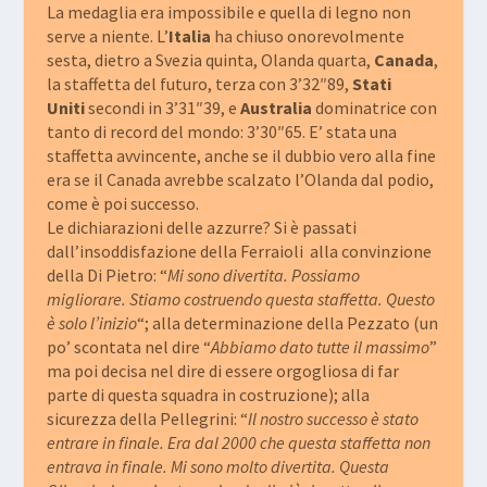
La medaglia era impossibile e quella di legno non
serve a niente. L’
Italia
ha chiuso onorevolmente
sesta, dietro a Svezia quinta, Olanda quarta,
Canada
,
la staffetta del futuro, terza con 3’32″89,
Stati
Uniti
secondi in 3’31″39, e
Australia
dominatrice con
tanto di record del mondo: 3’30″65. E’ stata una
staffetta avvincente, anche se il dubbio vero alla fine
era se il Canada avrebbe scalzato l’Olanda dal podio,
come è poi successo.
Le dichiarazioni delle azzurre? Si è passati
dall’insoddisfazione della Ferraioli alla convinzione
della Di Pietro: “
Mi sono divertita. Possiamo
migliorare. Stiamo costruendo questa staffetta. Questo
è solo l’inizio
“; alla determinazione della Pezzato (un
po’ scontata nel dire “
Abbiamo dato tutte il massimo
”
ma poi decisa nel dire di essere orgogliosa di far
parte di questa squadra in costruzione); alla
sicurezza della Pellegrini: “
Il nostro successo è stato
entrare in finale. Era dal 2000 che questa staffetta non
entrava in finale. Mi sono molto divertita. Questa