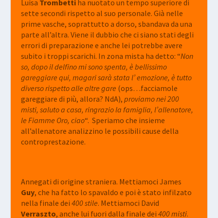
Luisa
Trombetti
ha nuotato un tempo superiore di
sette secondi rispetto al suo personale. Già nelle
prime vasche, soprattutto a dorso, sbandava da una
parte all’altra. Viene il dubbio che ci siano stati degli
errori di preparazione e anche lei potrebbe avere
subito i troppi scarichi. In zona mista ha detto: “
Non
so, dopo il delfino mi sono spenta, è bellissimo
gareggiare qui, magari sarà stata l’ emozione, è tutto
diverso rispetto alle altre gare
(ops…facciamole
gareggiare di più, allora? NdA),
proviamo nei 200
misti, saluto a casa, ringrazio la famiglia, l’allenatore,
le Fiamme Oro, ciao
“. Speriamo che insieme
all’allenatore analizzino le possibili cause della
controprestazione.
Annegati di origine straniera. Mettiamoci James
Guy
, che ha fatto lo spavaldo e poi è stato infilzato
nella finale dei
400 stile
. Mettiamoci David
Verraszto
, anche lui fuori dalla finale dei
400 misti
.