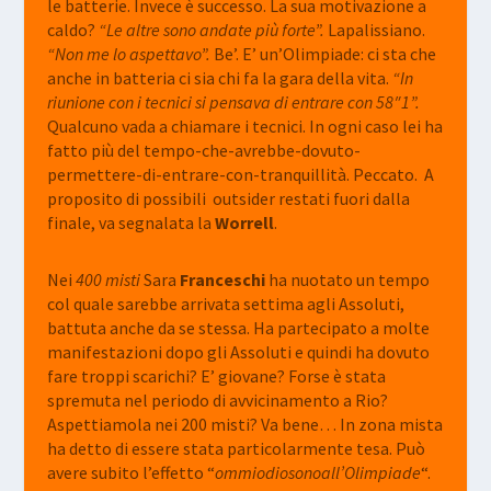
le batterie. Invece è successo. La sua motivazione a
caldo?
“Le altre sono andate più forte”.
Lapalissiano.
“Non me lo aspettavo”.
Be’. E’ un’Olimpiade: ci sta che
anche in batteria ci sia chi fa la gara della vita.
“In
riunione con i tecnici si pensava di entrare con 58″1”.
Qualcuno vada a chiamare i tecnici. In ogni caso lei ha
fatto più del tempo-che-avrebbe-dovuto-
permettere-di-entrare-con-tranquillità. Peccato. A
proposito di possibili outsider restati fuori dalla
finale, va segnalata la
Worrell
.
Nei
400 misti
Sara
Franceschi
ha nuotato un tempo
col quale sarebbe arrivata settima agli Assoluti,
battuta anche da se stessa. Ha partecipato a molte
manifestazioni dopo gli Assoluti e quindi ha dovuto
fare troppi scarichi? E’ giovane? Forse è stata
spremuta nel periodo di avvicinamento a Rio?
Aspettiamola nei 200 misti? Va bene… In zona mista
ha detto di essere stata particolarmente tesa. Può
avere subito l’effetto “
ommiodiosonoall’Olimpiade
“.