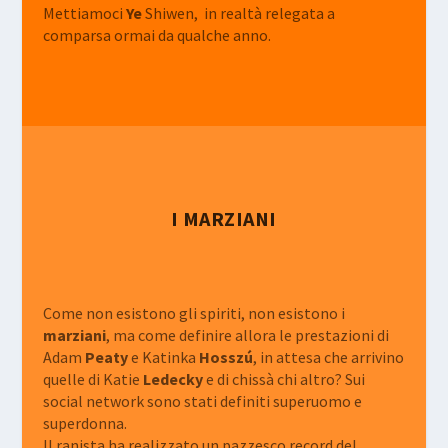
Mettiamoci
Ye
Shiwen, in realtà relegata a
comparsa ormai da qualche anno.
I MARZIANI
Come non esistono gli spiriti, non esistono i
marziani
, ma come definire allora le prestazioni di
Adam
Peaty
e Katinka
Hosszú
, in attesa che arrivino
quelle di Katie
Ledecky
e di chissà chi altro? Sui
social network sono stati definiti superuomo e
superdonna.
Il ranista ha realizzato un pazzesco
record del