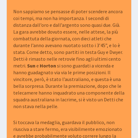
Non sappiamo se pensasse di poter scendere ancora
coi tempi, ma non ha importanza. I secondi di
distanza dall’oro e dall’argento sono quasi due. Già.
La gara avrebbe dovuto essere, nelle attese, la più
combattuta della giornata, con dieci atleti che
durante l’anno avevano nuotato sotto i 3’45”, e lo è
stata. Come detto, sono partiti in testa Guy e Dwyer.
Detti è rimasto nelle retrovie fino agli ultimi cento
metri.
Sun
e
Horton
si sono guardati a vicenda e
hanno guadagnato via via le prime posizioni. Il
vincitore, però, è stato l’australiano, e questa è una
bella sorpresa. Durante la premiazione, dopo che le
telecamere hanno inquadrato una componente della
squadra australiana in lacrime, si è visto un Detti che
non stava nella pelle.
Si toccava la medaglia, guardava il pubblico, non
riusciva a stare fermo, era visibilmente emozionato
e avrebbe probabilmente voluto correre lungo la