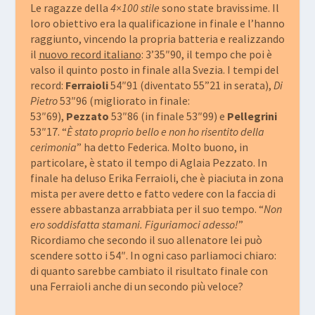
Le ragazze della
4×100 stile
sono state bravissime. Il
loro obiettivo era la qualificazione in finale e l’hanno
raggiunto, vincendo la propria batteria e realizzando
il
nuovo record italiano
: 3’35″90, il tempo che poi è
valso il quinto posto in finale alla Svezia. I tempi del
record:
Ferraioli
54″91 (diventato 55”21 in serata),
Di
Pietro
53″96 (migliorato in finale:
53″69),
Pezzato
53″86 (in finale 53″99) e
Pellegrini
53″17. “
È stato proprio bello e non ho risentito della
cerimonia
” ha detto Federica. Molto buono, in
particolare, è stato il tempo di Aglaia Pezzato. In
finale ha deluso Erika Ferraioli, che è piaciuta in zona
mista per avere detto e fatto vedere con la faccia di
essere abbastanza arrabbiata per il suo tempo. “
Non
ero soddisfatta stamani. Figuriamoci adesso!
”
Ricordiamo che secondo il suo allenatore lei può
scendere sotto i 54″. In ogni caso parliamoci chiaro:
di quanto sarebbe cambiato il risultato finale con
una Ferraioli anche di un secondo più veloce?