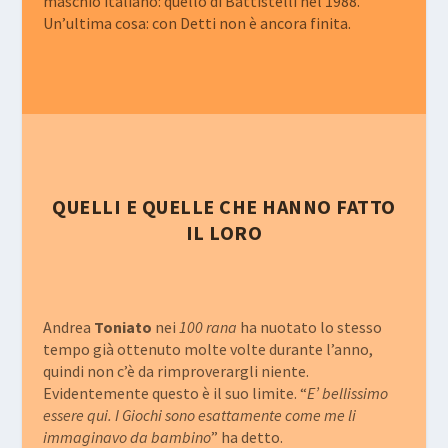
maschio italiano: quello di Battistelli nel 1988.
Un’ultima cosa: con Detti non è ancora finita.
QUELLI E QUELLE CHE HANNO FATTO
IL LORO
Andrea
Toniato
nei
100 rana
ha nuotato lo stesso
tempo già ottenuto molte volte durante l’anno,
quindi non c’è da rimproverargli niente.
Evidentemente questo è il suo limite. “
E’ bellissimo
essere qui. I Giochi sono esattamente come me li
immaginavo da bambino
” ha detto.