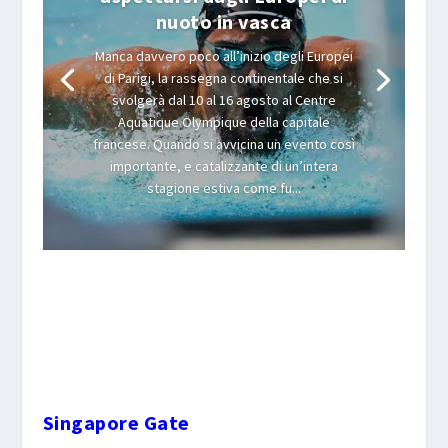
nuoto in vasca
Manca davvero poco all’inizio degli Europei
di Parigi, la rassegna continentale che si
svolgerà dal 10 al 16 agosto al Centre
Aquatique Olympique della capitale
francese. Quando si avvicina un evento così
importante, e catalizzante di un’intera
stagione estiva come fu...
Singapore Gate