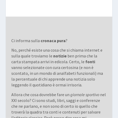
Ci informa sulla
cronaca pura
?
No, perché esiste una cosa che si chiama internet e
sulla quale troviamo le
notizie
ben prima che la
carta stampata arrivi in edicola. Certo, le
fonti
vanno selezionate con cura certosina (e non è
scontato, in un mondo di analfabeti funzionali) ma
la percentuale di chi apprende una notizia solo
leggendo il quotidiano è ormai irrisoria.
Allora che cosa dovrebbe fare un
giornale sportivo
nel
XXI secolo? Ci sono studi, libri, saggi e conferenze
che ne parlano, e non sono di certo io quello che
troverà la quadra tra conti e contenuti per salvare
l’editoria classica. Però posso dire cosa mi