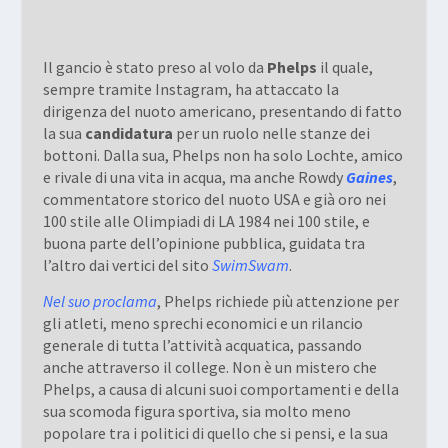
Il gancio è stato preso al volo da
Phelps
il quale,
sempre tramite Instagram, ha attaccato la
dirigenza del nuoto americano, presentando di fatto
la sua
candidatura
per un ruolo nelle stanze dei
bottoni. Dalla sua, Phelps non ha solo Lochte, amico
e rivale di una vita in acqua, ma anche
Rowdy
Gaines
,
commentatore storico del nuoto USA e già oro nei
100 stile alle Olimpiadi di LA 1984 nei 100 stile, e
buona parte dell’opinione pubblica, guidata tra
l’altro dai vertici del sito
SwimSwam
.
Nel suo proclama
, Phelps richiede più attenzione per
gli atleti, meno sprechi economici e un rilancio
generale di tutta l’attività acquatica, passando
anche attraverso il college. Non è un mistero che
Phelps, a causa di alcuni suoi comportamenti e della
sua scomoda figura sportiva, sia molto meno
popolare tra i politici di quello che si pensi, e la sua