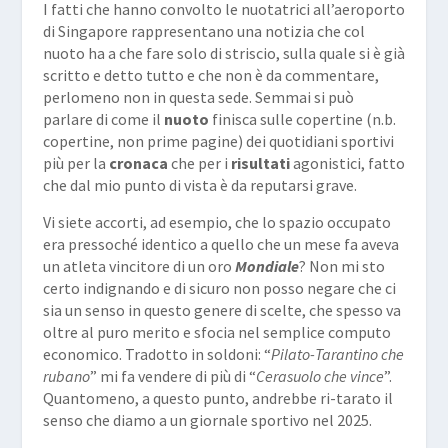
I fatti che hanno convolto le nuotatrici all’aeroporto
di Singapore rappresentano una notizia che col
nuoto ha a che fare solo di striscio, sulla quale si è già
scritto e detto tutto e che non è da commentare,
perlomeno non in questa sede. Semmai si può
parlare di come il
nuoto
finisca sulle copertine (n.b.
copertine, non prime pagine) dei quotidiani sportivi
più per la
cronaca
che per i
risultati
agonistici, fatto
che dal mio punto di vista è da reputarsi grave.
Vi siete accorti, ad esempio, che lo spazio occupato
era pressoché identico a quello che un mese fa aveva
un atleta vincitore di un oro
Mondiale
? Non mi sto
certo indignando e di sicuro non posso negare che ci
sia un senso in questo genere di scelte, che spesso va
oltre al puro merito e sfocia nel semplice computo
economico. Tradotto in soldoni: “
Pilato-Tarantino che
rubano
” mi fa vendere di più di “
Cerasuolo che vince
”.
Quantomeno, a questo punto, andrebbe ri-tarato il
senso che diamo a un giornale sportivo nel 2025.