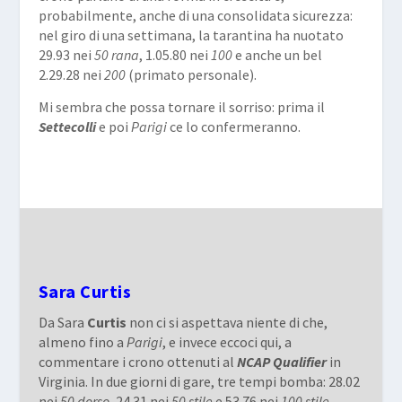
probabilmente, anche di una consolidata sicurezza:
nel giro di una settimana, la tarantina ha nuotato
29.93 nei
50 rana
, 1.05.80 nei
100
e anche un bel
2.29.28 nei
200
(primato personale).
Mi sembra che possa tornare il sorriso: prima il
Settecolli
e poi
Parigi
ce lo confermeranno.
Sara Curtis
Da Sara
Curtis
non ci si aspettava niente di che,
almeno fino a
Parigi
, e invece eccoci qui, a
commentare i crono ottenuti al
NCAP Qualifier
in
Virginia. In due giorni di gare, tre tempi bomba: 28.02
nei
50 dorso
, 24.31 nei
50 stile
e 53.76 nei
100
stile
.