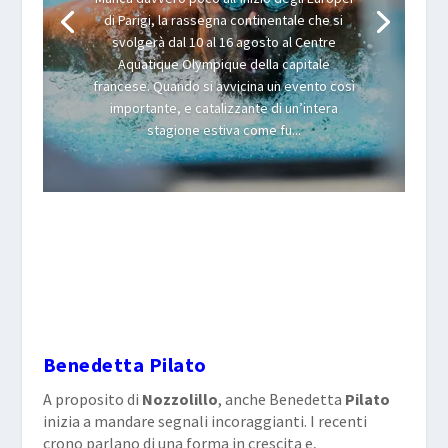
di Parigi, la rassegna continentale che si
svolgerà dal 10 al 16 agosto al Centre
Aquatique Olympique della capitale
francese. Quando si avvicina un evento così
importante, e catalizzante di un’intera
stagione estiva come fu...
Benedetta Pilato
A proposito di
Nozzolillo
, anche Benedetta
Pilato
inizia a mandare segnali incoraggianti. I recenti
crono parlano di una forma in crescita e,