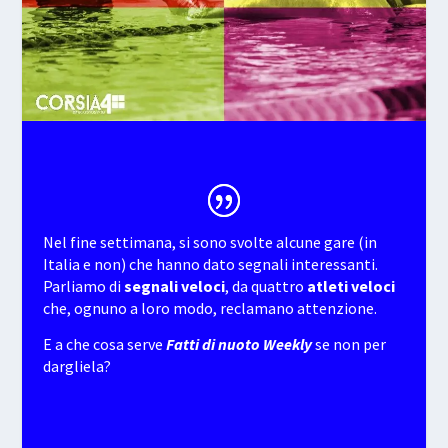
Nel fine settimana, si sono svolte alcune gare (in
Italia e non) che hanno dato segnali interessanti.
Parliamo di
segnali
veloci
, da quattro
atleti veloci
che, ognuno a loro modo, reclamano attenzione.
E a che cosa serve
Fatti di nuoto Weekly
se non per
dargliela?