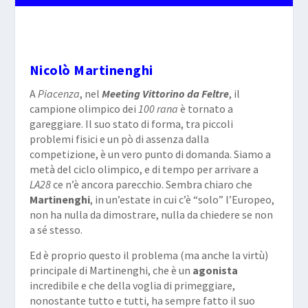
Nicolò Martinenghi
A
Piacenza
, nel
Meeting Vittorino da Feltre
, il
campione olimpico dei
100 rana
è tornato a
gareggiare. Il suo stato di forma, tra piccoli
problemi fisici e un pò di assenza dalla
competizione, è un vero punto di domanda. Siamo a
metà del ciclo olimpico, e di tempo per arrivare a
LA28
ce n’è ancora parecchio. Sembra chiaro che
Martinenghi
, in un’estate in cui c’è “solo” l’Europeo,
non ha nulla da dimostrare, nulla da chiedere se non
a sé stesso.
Ed è proprio questo il problema (ma anche la virtù)
principale di Martinenghi, che è un
agonista
incredibile e che della voglia di primeggiare,
nonostante tutto e tutti, ha sempre fatto il suo