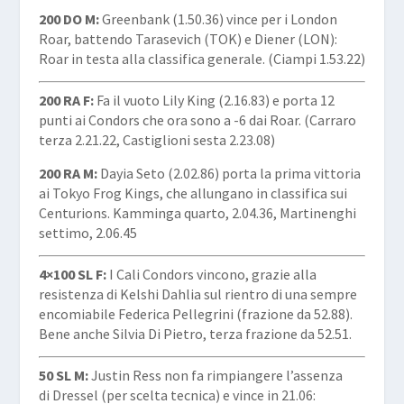
200 DO M:
Greenbank (1.50.36) vince per i London
Roar, battendo Tarasevich (TOK) e Diener (LON):
Roar in testa alla classifica generale. (Ciampi 1.53.22)
200 RA F:
Fa il vuoto Lily King (2.16.83) e porta 12
punti ai Condors che ora sono a -6 dai Roar. (Carraro
terza 2.21.22, Castiglioni sesta 2.23.08)
200 RA M:
Dayia Seto (2.02.86) porta la prima vittoria
ai Tokyo Frog Kings, che allungano in classifica sui
Centurions. Kamminga quarto, 2.04.36, Martinenghi
settimo, 2.06.45
4×100 SL F:
I Cali Condors vincono, grazie alla
resistenza di Kelshi Dahlia sul rientro di una sempre
encomiabile Federica Pellegrini (frazione da 52.88).
Bene anche Silvia Di Pietro, terza frazione da 52.51.
50 SL M:
Justin Ress non fa rimpiangere l’assenza
di Dressel (per scelta tecnica) e vince in 21.06: