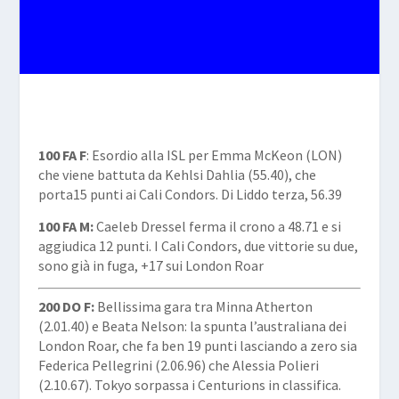
100 FA F
: Esordio alla ISL per Emma McKeon (LON)
che viene battuta da Kehlsi Dahlia (55.40), che
porta15 punti ai Cali Condors. Di Liddo terza, 56.39
100 FA M:
Caeleb Dressel ferma il crono a 48.71 e si
aggiudica 12 punti. I Cali Condors, due vittorie su due,
sono già in fuga, +17 sui London Roar
200 DO F:
Bellissima gara tra Minna Atherton
(2.01.40) e Beata Nelson: la spunta l’australiana dei
London Roar, che fa ben 19 punti lasciando a zero sia
Federica Pellegrini (2.06.96) che Alessia Polieri
(2.10.67). Tokyo sorpassa i Centurions in classifica.