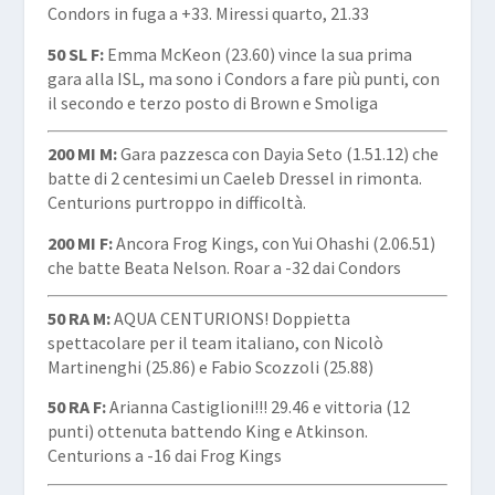
Condors in fuga a +33. Miressi quarto, 21.33
50 SL F:
Emma McKeon (23.60) vince la sua prima
gara alla ISL, ma sono i Condors a fare più punti, con
il secondo e terzo posto di Brown e Smoliga
200 MI M:
Gara pazzesca con Dayia Seto (1.51.12) che
batte di 2 centesimi un Caeleb Dressel in rimonta.
Centurions purtroppo in difficoltà.
200 MI F:
Ancora Frog Kings, con Yui Ohashi (2.06.51)
che batte Beata Nelson. Roar a -32 dai Condors
50 RA M:
AQUA CENTURIONS! Doppietta
spettacolare per il team italiano, con Nicolò
Martinenghi (25.86) e Fabio Scozzoli (25.88)
50 RA F:
Arianna Castiglioni!!! 29.46 e vittoria (12
punti) ottenuta battendo King e Atkinson.
Centurions a -16 dai Frog Kings