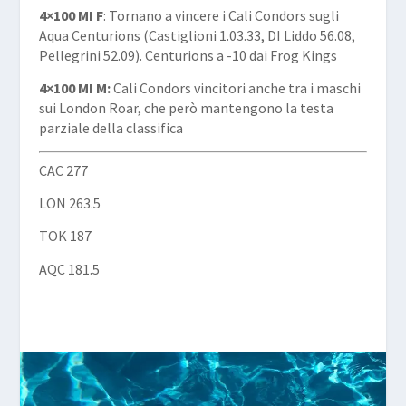
4×100 MI F
: Tornano a vincere i Cali Condors sugli
Aqua Centurions (Castiglioni 1.03.33, DI Liddo 56.08,
Pellegrini 52.09). Centurions a -10 dai Frog Kings
4×100 MI M:
Cali Condors vincitori anche tra i maschi
sui London Roar, che però mantengono la testa
parziale della classifica
CAC 277
LON 263.5
TOK 187
AQC 181.5