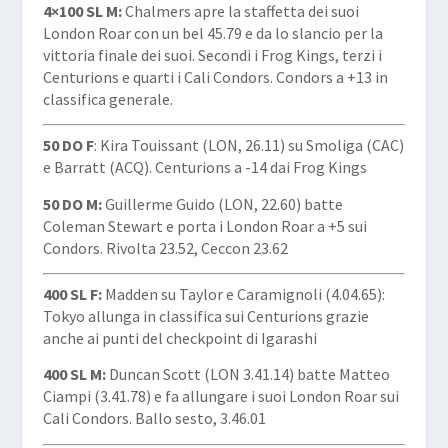
4×100 SL M:
Chalmers apre la staffetta dei suoi
London Roar con un bel 45.79 e da lo slancio per la
vittoria finale dei suoi. Secondi i Frog Kings, terzi i
Centurions e quarti i Cali Condors. Condors a +13 in
classifica generale.
50 DO F
: Kira Touissant (LON, 26.11) su Smoliga (CAC)
e Barratt (ACQ). Centurions a -14 dai Frog Kings
50 DO M:
Guillerme Guido (LON, 22.60) batte
Coleman Stewart e porta i London Roar a +5 sui
Condors. Rivolta 23.52, Ceccon 23.62
400 SL F:
Madden su Taylor e Caramignoli (4.04.65):
Tokyo allunga in classifica sui Centurions grazie
anche ai punti del checkpoint di Igarashi
400 SL M:
Duncan Scott (LON 3.41.14) batte Matteo
Ciampi (3.41.78) e fa allungare i suoi London Roar sui
Cali Condors. Ballo sesto, 3.46.01