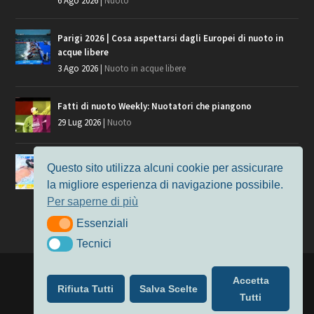
6 Ago 2026
|
Nuoto
Parigi 2026 | Cosa aspettarsi dagli Europei di nuoto in
acque libere
3 Ago 2026
|
Nuoto in acque libere
Fatti di nuoto Weekly: Nuotatori che piangono
29 Lug 2026
|
Nuoto
Giochi del Mediterraneo, i convocati del nuoto per
Questo sito utilizza alcuni cookie per assicurare
Taranto 2026
la migliore esperienza di navigazione possibile.
9 Lug 2026
|
Nuoto
Per saperne di più
Essenziali
Essenziali
Tecnici
Tecnici
Progettato da
Elegant Themes
| Alimentato da
WordPress
Accetta
Rifiuta Tutti
Salva Scelte
Nuoto
MasterS
Podcast
Il Nuoto in Cifre
Chi siamo
Tutti
Privacy & Cookie Policy