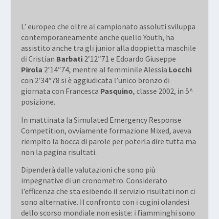
L’ europeo che oltre al campionato assoluti sviluppa
contemporaneamente anche quello Youth, ha
assistito anche tra gli junior alla doppietta maschile
di Cristian
Barbati
2’12″71 e Edoardo Giuseppe
Pirola
2’14″74, mentre al femminile Alessia
Locchi
con 2’34″78 si è aggiudicata l’unico bronzo di
giornata con Francesca
Pasquino
, classe 2002, in 5^
posizione.
In mattinata la Simulated Emergency Response
Competition, ovviamente formazione Mixed, aveva
riempito la bocca di parole per poterla dire tutta ma
non la pagina risultati.
Dipenderà dalle valutazioni che sono più
impegnative di un cronometro. Considerato
l’efficenza che sta esibendo il servizio risultati non ci
sono alternative. Il confronto con i cugini olandesi
dello scorso mondiale non esiste: i fiamminghi sono