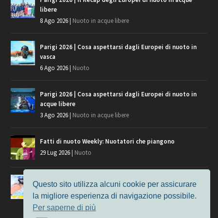
libere
8 Ago 2026
|
Nuoto in acque libere
Parigi 2026 | Cosa aspettarsi dagli Europei di nuoto in
vasca
6 Ago 2026
|
Nuoto
Parigi 2026 | Cosa aspettarsi dagli Europei di nuoto in
acque libere
3 Ago 2026
|
Nuoto in acque libere
Fatti di nuoto Weekly: Nuotatori che piangono
29 Lug 2026
|
Nuoto
Giochi del Mediterraneo, i convocati del nuoto per
Questo sito utilizza alcuni cookie per assicurare
Taranto 2026
la migliore esperienza di navigazione possibile.
9 Lug 2026
|
Nuoto
Per saperne di più