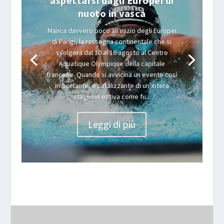
aspettarsi dagli Europei di
nuoto in vasca
Manca davvero poco all’inizio degli Europei
di Parigi, la rassegna continentale che si
svolgerà dal 10 al 16 agosto al Centre
Aquatique Olympique della capitale
francese. Quando si avvicina un evento così
importante, e catalizzante di un’intera
stagione estiva come fu...
Leggi di più