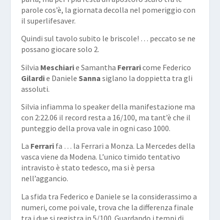
parole cos’è, la giornata decolla nel pomeriggio con
il superlifesaver.
Quindi sul tavolo subito le briscole! … peccato se ne
possano giocare solo 2.
Silvia
Meschiari
e Samantha
Ferrari
come Federico
Gilardi
e Daniele
Sanna
siglano la doppietta tra gli
assoluti.
Silvia infiamma lo speaker della manifestazione ma
con 2:22.06 il record resta a 16/100, ma tant’è che il
punteggio della prova vale in ogni caso 1000.
La
Ferrari
fa … la Ferrari a Monza. La Mercedes della
vasca viene da Modena. L’unico timido tentativo
intravisto è stato tedesco, ma si è persa
nell’aggancio.
La sfida tra Federico e Daniele se la considerassimo a
numeri, come poi vale, trova che la differenza finale
tra i due si registra in 5/100. Guardando i tempi di