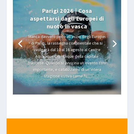
Parigi 2026 | Cosa
aspettarsi dagli Europei di
nuoto in vasca
Manca davvero poco all’inizio degli Europei
di Parigi, la rassegna continentale che si
svolgerà dal 10 al 16 agosto al Centre
Aquatique Olympique della capitale
francese. Quando si avvicina un evento così
importante, e catalizzante di un’intera
stagione estiva come fu...