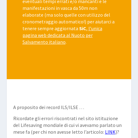
eventuali tempi errati e/o mancanti e le
manifestazioni in vasca da 50m non
elaborate (ma solo quelle con utilizzo del
cronometraggio automatico!) per aiutarci a
tenere sempre aggiornata
SiC
,
l’unica
pagina web dedicata al Nuoto per
Salvamento italiano
.
A proposito dei record ILS/ILSE …
Ricordate gli errori riscontrati nel sito istituzione
del Lifesaving mondiale di cui vi avevamo parlato un
mese fa (per chi non avesse letto l’articolo:
LINK
)?